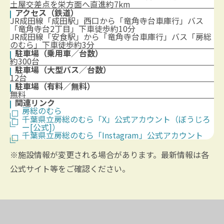
土屋交差点を栄方面へ直進約7km
アクセス（鉄道）
JR成田線「成田駅」西口から「竜角寺台車庫行」バス
「竜角寺台2丁目」下車徒歩約10分
JR成田線「安食駅」から「竜角寺台車庫行」バス「房総
のむら」下車徒歩約3分
駐車場（乗用車／台数）
約300台
駐車場（大型バス／台数）
12台
駐車場（有料／無料）
無料
関連リンク
房総のむら
千葉県立房総のむら「X」公式アカウント（ぼうじろ
ー[公式]）
千葉県立房総のむら「Instagram」公式アカウント
※施設情報が変更される場合があります。最新情報は各
公式サイト等をご確認ください。