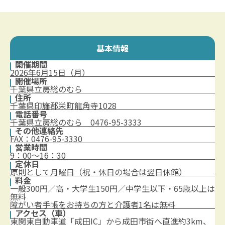
基本情報
開催期間
2026年6月15日（月）
開催場所
千葉県立房総のむら
住所
千葉県印旛郡栄町龍角寺1028
電話番号
千葉県立房総のむら 0476-95-3333
その他連絡先
FAX：0476-95-3330
営業時間
9：00～16：30
定休日
原則として月曜日（祝・休日の場合は翌日休館）
料金
一般300円／高・大学生150円／中学生以下・65歳以上は
無料
障がい者手帳をお持ちの方と介護者1名は無料
アクセス（車）
東関東自動車道「成田IC」から成田市街へ直進約3km、