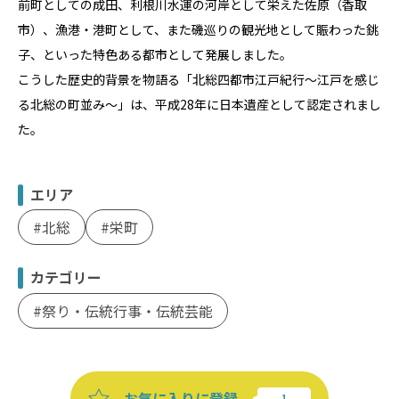
前町としての成田、利根川水運の河岸として栄えた佐原（香取
市）、漁港・港町として、また磯巡りの観光地として賑わった銚
子、といった特色ある都市として発展しました。
こうした歴史的背景を物語る「北総四都市江戸紀行～江戸を感じ
る北総の町並み～」は、平成28年に日本遺産として認定されまし
た。
エリア
北総
栄町
カテゴリー
祭り・伝統行事・伝統芸能
お気に入りに登録