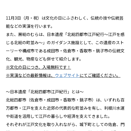
11月3日（月・祝）は文化の日にふさわしく、伝統の技や伝統芸
能などの実演を行います。
また、房総のむらは、日本遺産「北総四都市江戸紀行～江戸を感
じる北総の町並み～」のガイダンス施設として、この遺産のスト
ーリーや構成市である成田市・佐倉市・香取市・銚子市の伝統文
化、観光、物産なども併せて紹介します。
※文化の日につき、入場無料です！
※実演などの最新情報は、
ウェブサイト
にてご確認ください。
～日本遺産「北総四都市江戸紀行」とは～
北総四都市（佐倉市・成田市・香取市・銚子市）は、いずれも百
万都市・江戸を支えた近郊の代表的な町並みを有し、利根川水運
や街道を活用して江戸の暮らしや経済を支えてきました。
それぞれが江戸文化を取り入れながら、城下町としての佐倉、門