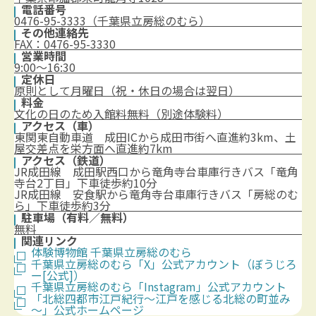
電話番号
0476-95-3333（千葉県立房総のむら）
その他連絡先
FAX：0476-95-3330
営業時間
9:00～16:30
定休日
原則として月曜日（祝・休日の場合は翌日）
料金
文化の日のため入館料無料（別途体験料）
アクセス（車）
東関東自動車道 成田ICから成田市街へ直進約3km、土
屋交差点を栄方面へ直進約7km
アクセス（鉄道）
JR成田線 成田駅西口から竜角寺台車庫行きバス「竜角
寺台2丁目」下車徒歩約10分
JR成田線 安食駅から竜角寺台車庫行きバス「房総のむ
ら」下車徒歩約3分
駐車場（有料／無料）
無料
関連リンク
体験博物館 千葉県立房総のむら
千葉県立房総のむら「X」公式アカウント（ぼうじろ
ー[公式]）
千葉県立房総のむら「Instagram」公式アカウント
「北総四都市江戸紀行～江戸を感じる北総の町並み
～」公式ホームページ