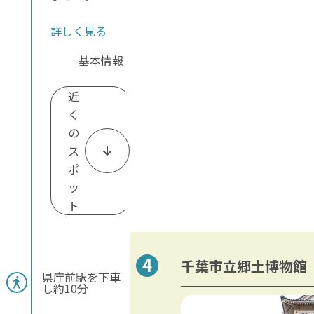
詳しく見る
基本情報
近
く
の
ス
ポ
ッ
ト
千葉市立郷土博物館
県庁前駅を下車
し約10分