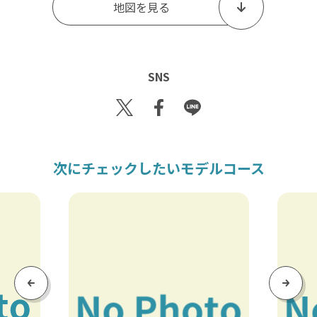
地図を見る
SNS
Tw
Fac
Lin
itt
eb
e
er
oo
k
次にチェックしたいモデルコース
Previous
Next