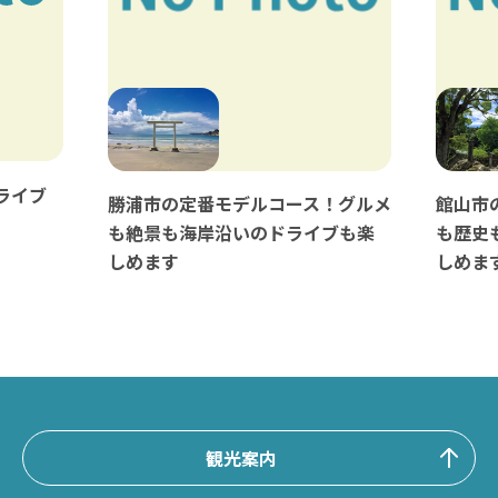
ライブ
勝浦市の定番モデルコース！グルメ
館山市
も絶景も海岸沿いのドライブも楽
も歴史
しめます
しめま
観光案内