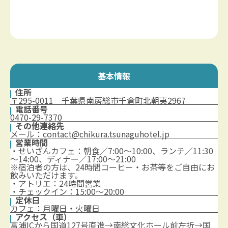
基本情報
住所
〒295-0011 千葉県南房総市千倉町北朝夷2967
電話番号
0470-29-7370
その他連絡先
メール：contact@chikura.tsunaguhotel.jp
営業時間
・せいざんカフェ：朝食／7:00～10:00、ランチ／11:30
～14:00、ディナー／17:00～21:00
※宿泊者の方は、24時間コーヒー・お茶等をご自由にお
飲みいただけます。
・アトリエ：24時間営業
・チェックイン：15:00～20:00
定休日
カフェ：月曜日・火曜日
アクセス（車）
富浦ICから国道127号直進→南総文化ホール前左折→国