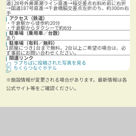
道128号外房黒潮ライン直進→稲交差点右斜め前に右折
→国道187号直進→千倉橋脇交差点左折のち、約300m右
手
アクセス（鉄道）
・千倉駅から徒歩約20分
・千倉駅からタクシーで約6分
駐車場（乗用車／台数）
あり
駐車場（有料／無料）
1部屋につき1台まで無料。2台以上ご希望の場合は、必
ず事前にお問い合わせください。
関連リンク
ラブちばに投稿された写真を見る
ちくらつなぐホテル
※施設情報が変更される場合があります。最新情報は各
公式サイト等をご確認ください。