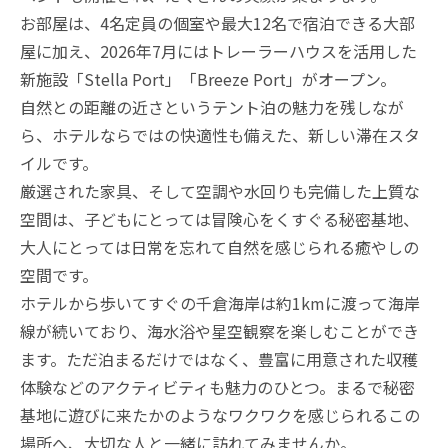
お部屋は、4名定員の個室や最大12名で宿泊できる大部
屋に加え、2026年7月にはトレーラーハウスを活用した
新施設「Stella Port」「Breeze Port」がオープン。
自然との距離の近さというテント泊の魅力を残しなが
ら、ホテルならではの快適性も備えた、新しい滞在スタ
イルです。
厳選された家具、そして空調や水回りも完備した上質な
空間は、子どもにとっては冒険心をくすぐる秘密基地、
大人にとっては日常を忘れて自然を感じられる癒やしの
空間です。
ホテルから歩いてすぐの千倉海岸は約1kmに渡って海岸
線が続いており、海水浴や星空観察を楽しむことができ
ます。ただ泊まるだけではなく、豊富に用意された収穫
体験などのアクティビティも魅力のひとつ。まるで秘密
基地に遊びに来たかのようなワクワクを感じられるこの
場所へ、大切な人と一緒に訪れてみませんか。