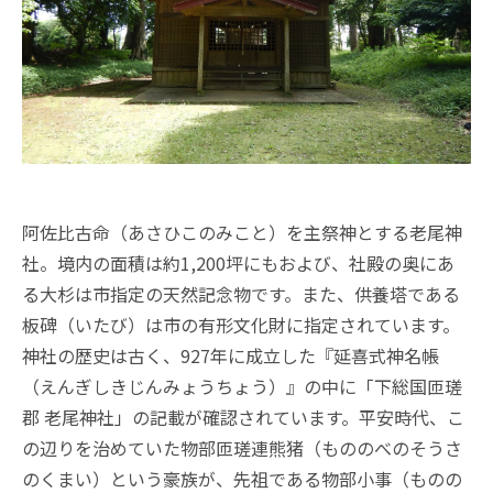
阿佐比古命（あさひこのみこと）を主祭神とする老尾神
社。境内の面積は約1,200坪にもおよび、社殿の奥にあ
る大杉は市指定の天然記念物です。また、供養塔である
板碑（いたび）は市の有形文化財に指定されています。
神社の歴史は古く、927年に成立した『延喜式神名帳
（えんぎしきじんみょうちょう）』の中に「下総国匝瑳
郡 老尾神社」の記載が確認されています。平安時代、こ
の辺りを治めていた物部匝瑳連熊猪（もののべのそうさ
のくまい）という豪族が、先祖である物部小事（ものの