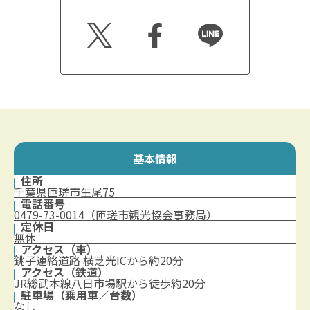
Twitt
Faceb
Line
er
ook
基本情報
住所
千葉県匝瑳市生尾75
電話番号
0479-73-0014（匝瑳市観光協会事務局）
定休日
無休
アクセス（車）
銚子連絡道路 横芝光ICから約20分
アクセス（鉄道）
JR総武本線八日市場駅から徒歩約20分
駐車場（乗用車／台数）
なし