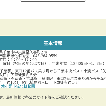
基本情報
県千葉市中央区星久喜町278
市都市緑化植物園 043-264-9559
時間：9：00～17：00
月曜日（祝日の場合は翌日）、年末年始（12月29日～1月3日
「千葉駅」東口12番バス乗り場から千葉中央バス・小湊バス「
入口」下車徒歩約５分
内房線・外房線・京葉線「蘇我駅」東口2番バス乗り場から千葉
行」約10分「緑化植物園入口」下車徒歩約５分
千葉市都市緑化植物園
す。最新情報は各公式サイト等をご確認ください。