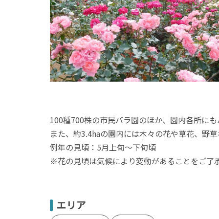
100種700株の市民バラ園のほか、園内各所
また、約3.4haの園内には木々の花や草花、
例年の見頃：5月上旬～下旬頃
※花の見頃は気候により変動があることをご了
エリア