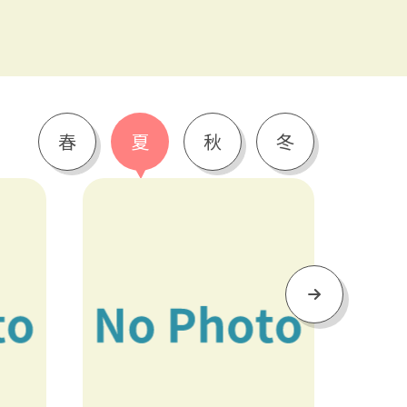
春
夏
秋
冬
Next