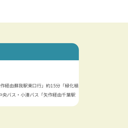
）
矢作経由蘇我駅東口行」約15分「緑化植
中央バス・小湊バス「矢作経由千葉駅