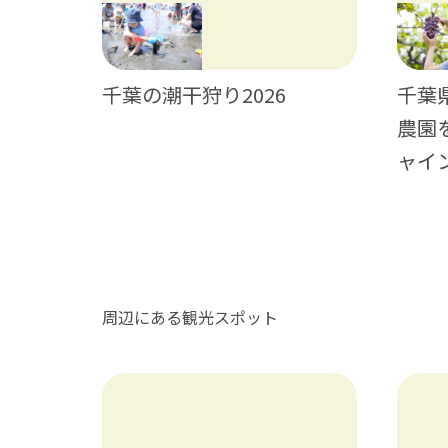
神輿・獅
千葉の潮干狩り2026
千葉
農園
ャイ
周辺にある観光スポット