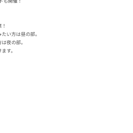
トも開催！
業！
みたい方は昼の部。
方は夜の部。
けます。