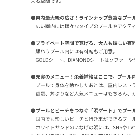
来る空間です。
●県内最大級の広さ！ラインナップ豊富なプー
広い園内には様々なタイプのプールやアクティ
●プライベート空間で寛げる、大人も嬉しい有
賑わうプール内には有料席もご用意。
GOLDシート、DIAMONDシートはソファ
●充実のメニュー！栄養補給はここで。プール
プールで身体を動かしたあとは、屋内レストラ
麺類、丼ぶりなど人気メニューはもちろん、か
●プールとビーチをつなぐ「浜ゲート」でプー
国内でも珍しいビーチと行き来ができるプー
ホワイトサンドのいなげの浜には、SNSやTVで話題