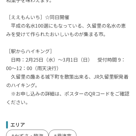
和菓子を味わえます。
［ええもんいち］☆同日開催
平成の名水100選にもなっている、久留里の名水の恵
みを受けて作られたおいしいものが集まる市。
［駅からハイキング］
日時：2月25日（水）〜3月1日（日） 受付時間 9：
00〜12：00（雨天決行）
久留里の趣ある城下町を散策出来る、JR久留里駅発着
のハイキング。
※お申し込みの詳細は、ポスターのQRコードをご確認
ください。
エリア
かずさ・臨海
君津市