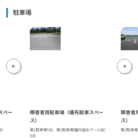
駐車場
Previous
Next
スペー
障害者用駐車場（優先駐車スペー
障害者
ス）
ス）
台
第1駐車場5台、第2駐車場(屋内温水プール前）
第3駐車場
5台