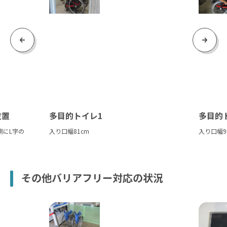
Previous
Next
位置
多目的トイレ1
多目的
側にL字の
入り口幅81cm
入り口幅9
その他バリアフリー対応の状況