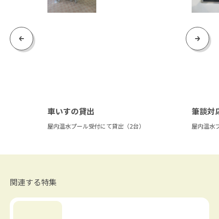
Previous
Next
車いすの貸出
筆談対
屋内温水プール受付にて貸出（2台）
屋内温水
関連する特集