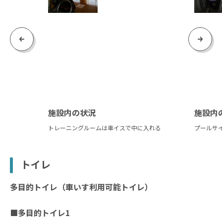
Previous
Next
施設内の状況
施設内
トレーニングルームは車イスで中に入れる
プールサ
トイレ
多目的トイレ（車いす利用可能トイレ）
■多目的トイレ1