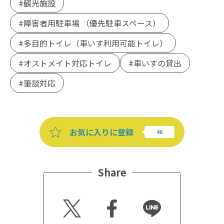
観光施設
障害者用駐車場 （優先駐車スペース）
多目的トイレ（車いす利用可能トイレ）
オストメイト対応トイレ
車いすの貸出
筆談対応
お気に入りに登録
Share
Twitt
Faceb
Line
er
ook