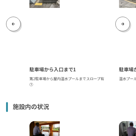
Previous
Next
駐車場から入口まで1
駐車場
第2駐車場から屋内温水プールまでスロープ有
温水プー
①
施設内の状況