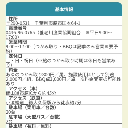
基本情報
住所
〒290-0531 千葉県市原市国本64-1
電話番号
0436-96-0765（養老川漁業協同組合 ※平日9:00～
17:00）
営業時間
9:00～17:00（つかみ取り・BBQは夏季のみ営業※要予
約）
定休日
土・日・祝日（※鮎のつかみ取り時期は休日も営業あ
り）
料金
あゆのつかみ取り800円／尾、施設使用料として別途
2,000円／組、BBQ卓3,000円／卓 ※料金変更の可能性
あり
アクセス（車）
館山道市原ICから約45分
アクセス（鉄道）
小湊鐵道上総大久保駅から徒歩約7分
駐車場（乗用車／台数）
20台
駐車場（大型バス／台数）
2台
駐車場（有料／無料）