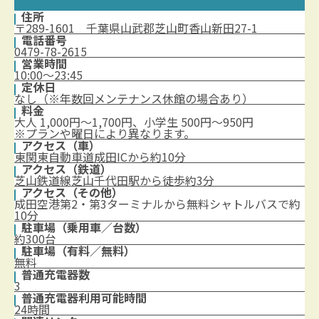
住所
〒289-1601 千葉県山武郡芝山町香山新田27-1
電話番号
0479-78-2615
営業時間
10:00～23:45
定休日
なし（※年数回メンテナンス休館の場合あり）
料金
大人 1,000円～1,700円、小学生 500円～950円
※プランや曜日により異なります。
アクセス（車）
東関東自動車道成田ICから約10分
アクセス（鉄道）
芝山鉄道線芝山千代田駅から徒歩約3分
アクセス（その他）
成田空港第2・第3ターミナルから無料シャトルバスで約
10分
駐車場（乗用車／台数）
約300台
駐車場（有料／無料）
無料
普通充電器数
3
普通充電器利用可能時間
24時間