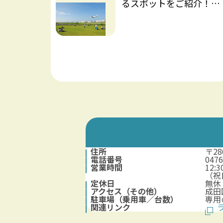
るスポットをご紹介！飛
行機を間近に見られるビ
ューポイントから、ちょ
っとマニアックな資料
館・注目の観光スポット
まで
住所
〒2
電話番号
0476
営業時間
12:3
（祝
定休日
無休
アクセス（その他）
成田
駐車場（乗用車／台数）
専用
関連リンク