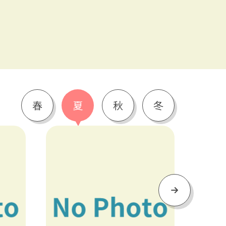
春
夏
秋
冬
Next