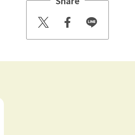
Share
Twitt
Faceb
Line
er
ook