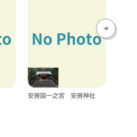
Next
安房国一之宮 安房神社
トウモ
笑園