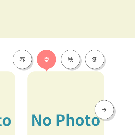
春
夏
秋
冬
Next