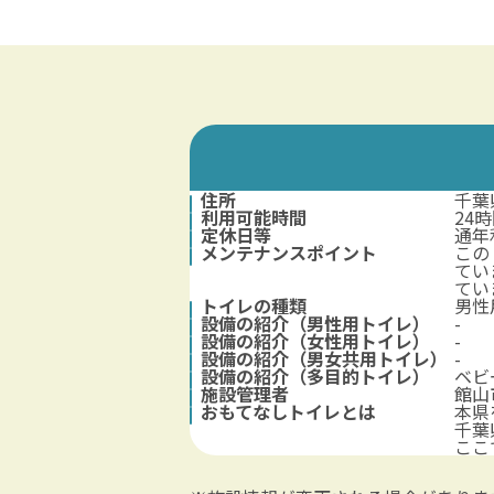
住所
千葉
利用可能時間
24
定休日等
通年
メンテナンスポイント
この
てい
てい
トイレの種類
男性
設備の紹介（男性用トイレ）
-
設備の紹介（女性用トイレ）
-
設備の紹介（男女共用トイレ）
-
設備の紹介（多目的トイレ）
ベビ
施設管理者
館山
おもてなしトイレとは
本県
千葉
ここ