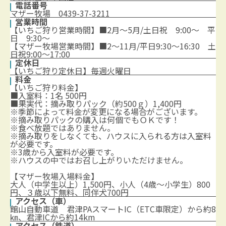
電話番号
マザー牧場 0439-37-3211
営業時間
【いちご狩り営業時間】■2月～5月/土日祝 9:00～ 平
日 9:30～
【マザー牧場営業時間】■2～11月/平日9:30～16:30 土
日祝9:00～17:00
定休日
【いちご狩り定休日】毎週火曜日
料金
【いちご狩り料金】
■入室料：1名 500円
■果実代：摘み取りパック（約500ｇ）1,400円
※季節によって料金が変更になる場合がございます。
※摘み取りパックの購入は何個でもＯＫです！
※食べ放題ではありません。
※摘み取りをしなくても、ハウスに入られる方は入室料
が必要です。
※3歳から入室料が必要です。
※ハウスの中ではお召し上がりいただけません。
【マザー牧場入場料金】
大人（中学生以上）1,500円、小人（4歳～小学生）800
円、３歳以下無料、同伴犬700円
アクセス（車）
館山自動車道 君津PAスマートIC（ETC車限定）から約8
㎞、君津ICから約14km
アクセス（鉄道）