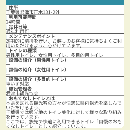
住所
千葉県君津市正木131-2外
利用可能時間
24時間
定休日等
通年利用可
メンテナンスポイント
定期的に清掃を行い、お越しのお客様に気持ちよくご利
用いただけるよう、心がけています。
トイレの種類
男性用トイレ、女性用トイレ、多目的用トイレ
設備の紹介（男性用トイレ）
ー
設備の紹介（女性用トイレ）
ー
設備の紹介（多目的トイレ）
車いす対応
施設管理者
君津市観光協会
おもてなしトイレとは
本県を訪れる観光客の方々が快適に県内観光を楽しんで
いただけるよう、
千葉県では観光地のトイレ美化に対して様々な取り組み
を行っています。
ここでは、旅先で快適に利用できるトイレ「自慢のおも
てなしトイレ」として紹介しています。