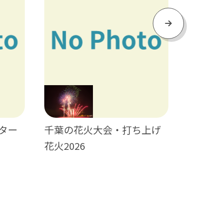
Next
千葉の花火大会・打ち上げ
ター
日帰り
花火2026
ティビ