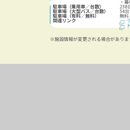
・幕
駐車場（乗用車／台数）
238
駐車場（大型バス／台数）
54台
駐車場（有料／無料）
無料
関連リンク
※施設情報が変更される場合がありま