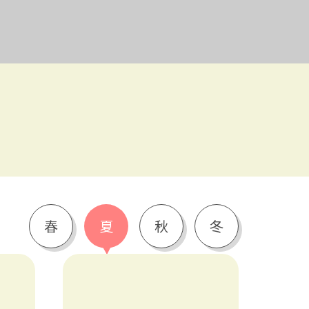
春
夏
秋
冬