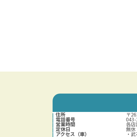
住所
〒2
電話番号
04
営業時間
各店
定休日
無休
アクセス（車）
・武