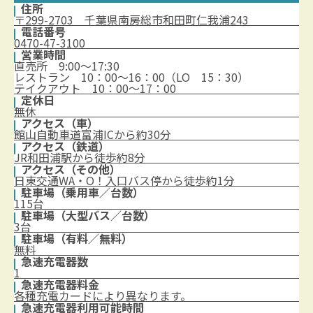
住所
〒299-2703 千葉県南房総市和田町仁我浦243
電話番号
0470-47-3100
営業時間
直売所 9:00～17:30
レストラン 10：00～16：00（LO 15：30）
テイクアウト 10：00～17：00
定休日
無休
アクセス（車）
館山自動車道富浦ICから約30分
アクセス（鉄道）
JR和田浦駅から徒歩約8分
アクセス（その他）
日東交通WA・O！入口バス停から徒歩約1分
駐車場（乗用車／台数）
115台
駐車場（大型バス／台数）
3台
駐車場（有料／無料）
無料
急速充電器数
1
急速充電器料金
各種充電カードにより異なります。
急速充電器利用可能時間