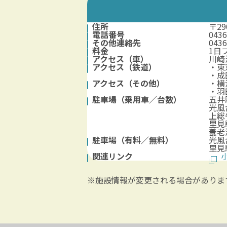
住所
〒2
電話番号
043
その他連絡先
043
料金
1日
アクセス（車）
川崎
アクセス（鉄道）
・東
・成
アクセス（その他）
・横
・羽
駐車場（乗用車／台数）
五井
光風
上総
里見
養老
駐車場（有料／無料）
光風
里見
関連リンク
※施設情報が変更される場合がありま