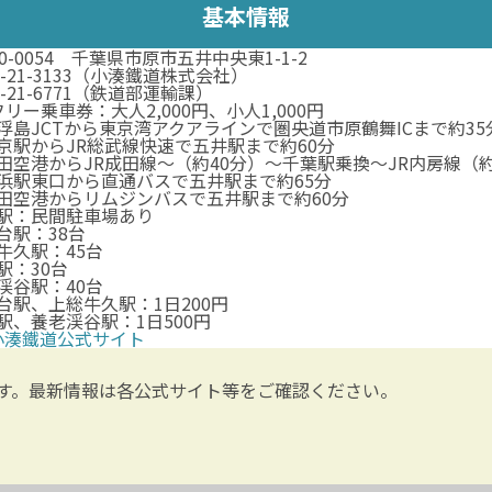
基本情報
90-0054 千葉県市原市五井中央東1-1-2
6-21-3133（小湊鐵道株式会社）
6-21-6771（鉄道部運輸課）
フリー乗車券：大人2,000円、小人1,000円
浮島JCTから東京湾アクアラインで圏央道市原鶴舞ICまで約35
京駅からJR総武線快速で五井駅まで約60分
田空港からJR成田線〜（約40分）〜千葉駅乗換〜JR内房線（
浜駅東口から直通バスで五井駅まで約65分
田空港からリムジンバスで五井駅まで約60分
駅：民間駐車場あり
台駅：38台
牛久駅：45台
駅：30台
渓谷駅：40台
台駅、上総牛久駅：1日200円
駅、養老渓谷駅：1日500円
小湊鐵道公式サイト
す。最新情報は各公式サイト等をご確認ください。