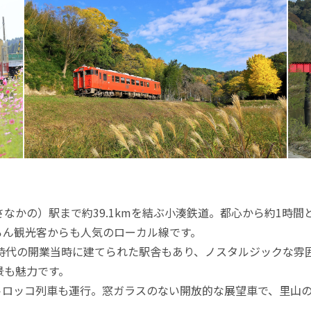
なかの）駅まで約39.1kmを結ぶ小湊鉄道。都心から約1時
ろん観光客からも人気のローカル線です。
正時代の開業当時に建てられた駅舎もあり、ノスタルジックな雰
景も魅力です。
たトロッコ列車も運行。窓ガラスのない開放的な展望車で、里山