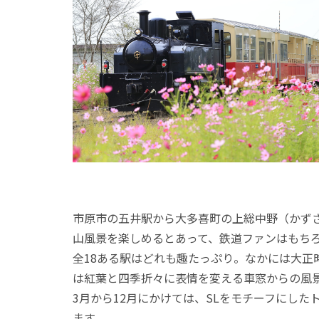
市原市の五井駅から大多喜町の上総中野（かずさ
山風景を楽しめるとあって、鉄道ファンはもち
全18ある駅はどれも趣たっぷり。なかには大
は紅葉と四季折々に表情を変える車窓からの風
3月から12月にかけては、SLをモチーフにし
ます。