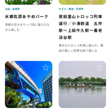
北総
香取市
かずさ・臨海
市原市
水郷佐原あやめパーク
房総里山トロッコ列車
運行／小湊鉄道 五井
季節の花々をサッパ舟に揺られな
駅～上総牛久駅～養老
がら楽しむ
渓谷駅
素朴なトロッコ列車に揺られ、房
総の美しい四季を肌で感じる