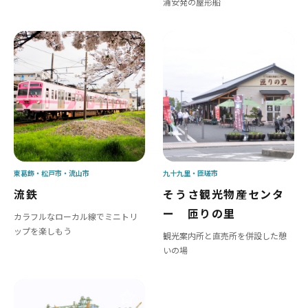
浦安発の屋形船
東葛飾
松戸市
流山市
九十九里
匝瑳市
流鉄
そうさ観光物産センタ
ー 匝りの里
カラフルなローカル線でミニトリ
ップを楽しもう
観光案内所と直売所を併設した憩
いの場