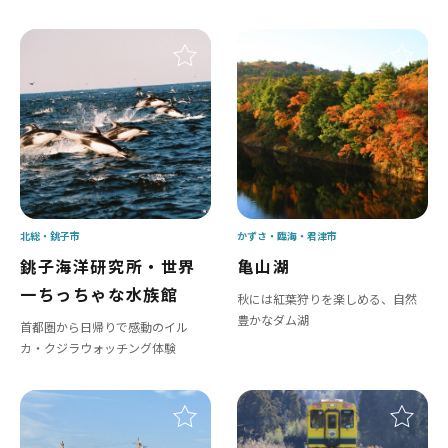
北総
銚子市
かずさ・臨海
君津市
銚子海洋研究所・世界
亀山湖
一ちっちゃな水族館
秋には紅葉狩りを楽しめる、自然
豊かなダム湖
首都圏から日帰りで感動のイル
カ・クジラウォッチング体験