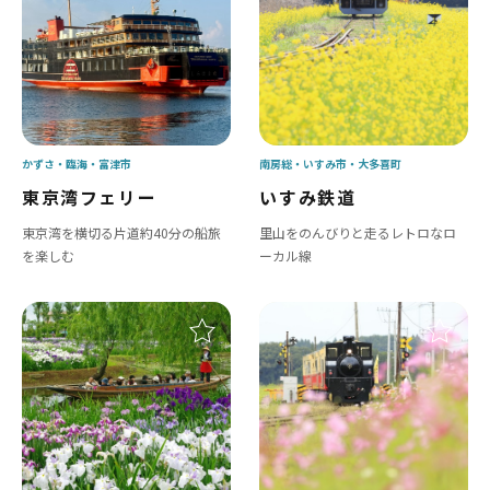
かずさ・臨海
富津市
南房総
いすみ市
大多喜町
東京湾フェリー
いすみ鉄道
東京湾を横切る片道約40分の船旅
里山をのんびりと走るレトロなロ
を楽しむ
ーカル線