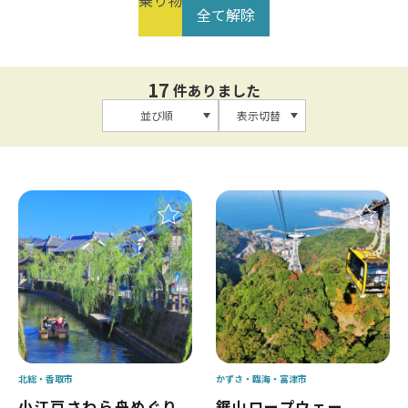
乗り物
全て解除
17
件ありました
並び順
表示切替
北総
香取市
かずさ・臨海
富津市
小江戸さわら舟めぐり
鋸山ロープウェー