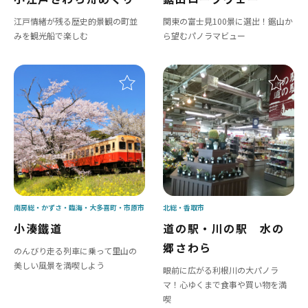
江戸情緒が残る歴史的景観の町並
関東の富士見100景に選出！鋸山か
みを観光船で楽しむ
ら望むパノラマビュー
南房総
かずさ・臨海
大多喜町
市原市
北総
香取市
小湊鐵道
道の駅・川の駅 水の
郷さわら
のんびり走る列車に乗って里山の
美しい風景を満喫しよう
眼前に広がる利根川の大パノラ
マ！心ゆくまで食事や買い物を満
喫