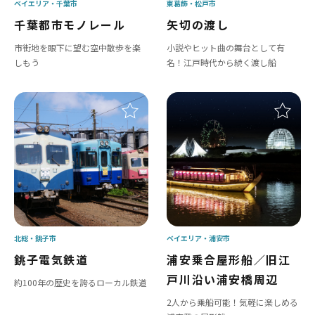
ベイエリア
千葉市
東葛飾
松戸市
千葉都市モノレール
矢切の渡し
市街地を眼下に望む空中散歩を楽
小説やヒット曲の舞台として有
しもう
名！江戸時代から続く渡し船
北総
銚子市
ベイエリア
浦安市
銚子電気鉄道
浦安乗合屋形船／旧江
戸川沿い浦安橋周辺
約100年の歴史を誇るローカル鉄道
2人から乗船可能！気軽に楽しめる