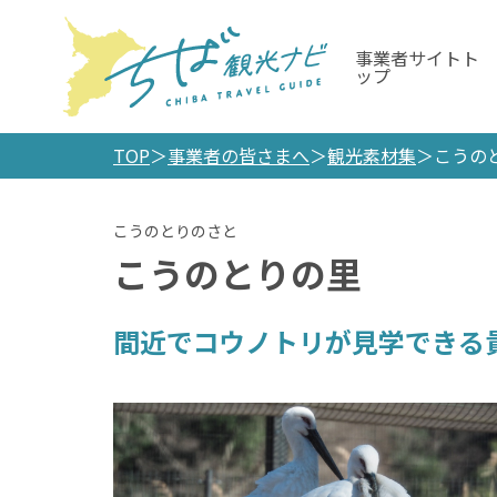
事業者サイトト
ップ
TOP
事業者の皆さまへ
観光素材集
こうの
こうのとりの里
間近でコウノトリが見学できる