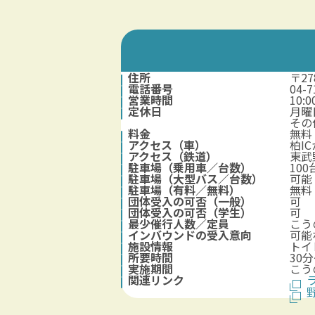
住所
〒2
電話番号
04
営業時間
10:
定休日
月曜
その
料金
無料
アクセス（車）
柏I
アクセス（鉄道）
東武
駐車場（乗用車／台数）
100
駐車場（大型バス／台数）
可能
駐車場（有料／無料）
無料
団体受入の可否（一般）
可
団体受入の可否（学生）
可
最少催行人数／定員
こう
インバウンドの受入意向
可能
施設情報
トイ
所要時間
30
実施期間
こう
関連リンク