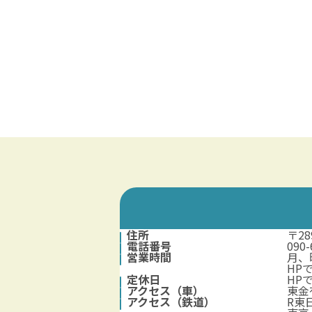
住所
〒2
電話番号
090-
営業時間
月、
HP
定休日
HP
アクセス（車）
東金
アクセス（鉄道）
R東