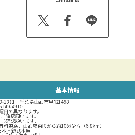
Twitt
Faceb
Line
er
ook
基本情報
89-1311 千葉県山武市早船1468
6149-4910
曜日で異なります。
でご確認願います。
でご確認願います。
有料道路、山武成東ICから約10分少々（6.8km）
日本・総武本線