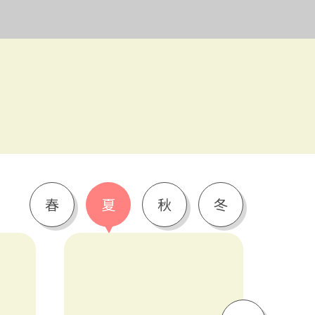
春
夏
秋
冬