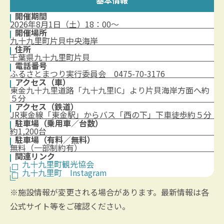
基本情報
開催期間
2026年8月1日（土）18：00～
開催場所
九十九里町片貝中央海岸
住所
千葉県九十九里町片貝
電話番号
ふるさとまつり実行委員会 0475-70-3176
アクセス（車）
東金九十九里道路「九十九里IC」より片貝海岸方面へ約
５分
アクセス（鉄道）
JR東金線「東金駅」からバス「西の下」下車徒歩約５分
駐車場（乗用車／台数）
約1,200台
駐車場（有料／無料）
無料（一部制約有）
関連リンク
九十九里町観光協会
九十九里町 Instagram
※施設情報が変更される場合があります。最新情報は各
公式サイト等をご確認ください。