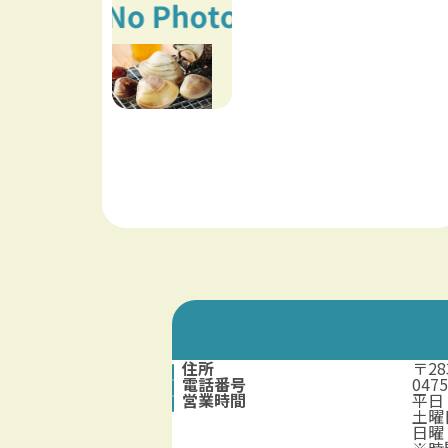
住所
〒2
電話番号
047
営業時間
平日 
土曜日
日曜・