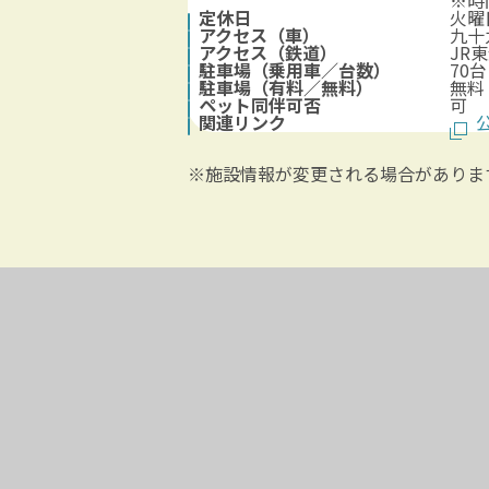
※時
定休日
火曜
アクセス（車）
九十
アクセス（鉄道）
JR
駐車場（乗用車／台数）
70台
駐車場（有料／無料）
無料
ペット同伴可否
可
関連リンク
公
※施設情報が変更される場合がありま