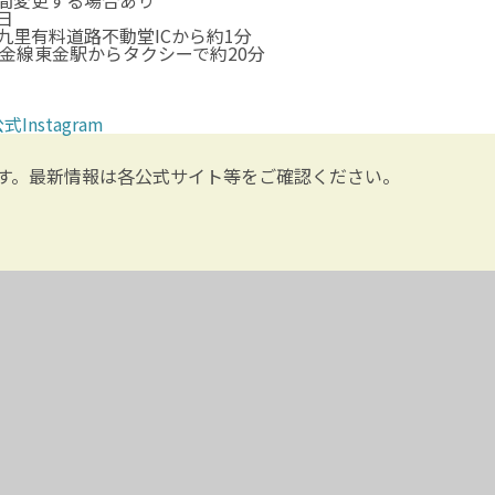
間変更する場合あり
日
九里有料道路不動堂ICから約1分
東金線東金駅からタクシーで約20分
式Instagram
す。最新情報は各公式サイト等をご確認ください。