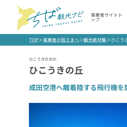
事業者サイトト
ップ
TOP
事業者の皆さまへ
観光素材集
ひこう
ひこうきの丘
成田空港へ離着陸する飛行機を