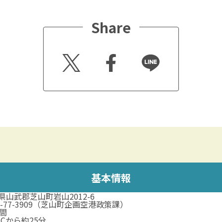
Share
Twitt
Faceb
Line
er
ook
基本情報
県山武郡芝山町岩山2012-6
79-77-3909（芝山町企画空港政策課）
時間
ICから約25分