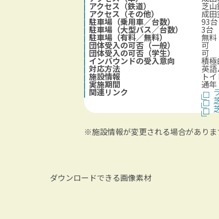
アクセス（鉄道）
芝山
アクセス（その他）
成田
駐車場（乗用車／台数）
93台
駐車場（大型バス／台数）
3台
駐車場（有料／無料）
無料
団体受入の可否（一般）
可
団体受入の可否（学生）
可
インバウンドの受入意向
積極
対応方法
英語
施設情報
トイ
実施期間
通年
関連リンク
※施設情報が変更される場合がありま
ダウンロードできる画像素材