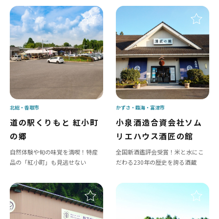
北総
香取市
かずさ・臨海
富津市
道の駅くりもと 紅小町
小泉酒造合資会社ソム
の郷
リエハウス酒匠の館
自然体験や旬の味覚を満喫！特産
全国新酒鑑評会受賞！米と水にこ
品の「紅小町」も見逃せない
だわる230年の歴史を誇る酒蔵