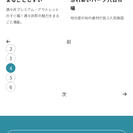
場
酒々井プレミアム・アウトレット
のすぐ隣！酒々井町の魅力をまる
地元産の旬の食材が並ぶ人気施設
ごと堪能。
前
2
3
4
5
6
次