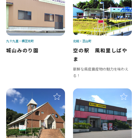
九十九里
横芝光町
北総
芝山町
城山みのり園
空の駅 風和里しばや
ま
新鮮な県産農産物の魅力を味わえ
る！