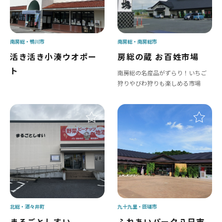
南房総
鴨川市
南房総
南房総市
活き活き小湊ウオポー
房総の蔵 お百姓市場
ト
南房総の名産品がずらり！いちご
狩りやびわ狩りも楽しめる市場
北総
酒々井町
九十九里
匝瑳市
まるごとしすい
ふれあいパーク八日市