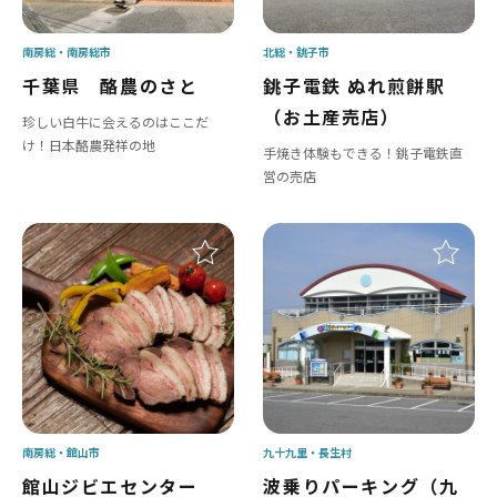
南房総
南房総市
北総
銚子市
千葉県 酪農のさと
銚子電鉄 ぬれ煎餅駅
（お土産売店）
珍しい白牛に会えるのはここだ
け！日本酪農発祥の地
手焼き体験もできる！銚子電鉄直
営の売店
南房総
館山市
九十九里
長生村
館山ジビエセンター
波乗りパーキング（九