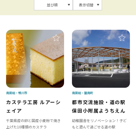
並び順
表示切替
南房総
鴨川市
南房総
鋸南町
カステラ工房 ルアーシ
都市交流施設・道の駅
ェイア
保田小附属ようちえん
千葉県産の卵と国産小麦粉で焼き
幼稚園舎をリノベーション！子ど
上げた10種類のカステラ
もと遊んで過ごせる道の駅