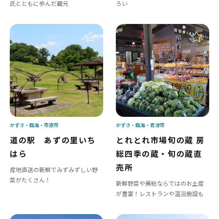
氏とともに歩んだ蔵元
ろい
かずさ・臨海
市原市
かずさ・臨海
君津市
道の駅 あずの里いち
とれとれ市場旬の蔵 房
はら
総四季の蔵・旬の蔵直
売所
産地直送の新鮮でみずみずしい野
菜がたくさん！
新鮮野菜や房総ならではのお土産
が豊富！レストランや温浴施設も