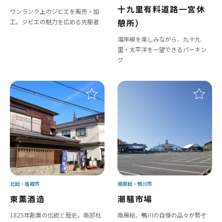
十九里有料道路一宮休
ワンランク上のジビエを販売・加
憩所）
工。ジビエの魅力を広める先駆者
海岸線を楽しみながら、九十九
里・太平洋を一望できるパーキン
グ
北総
香取市
南房総
鴨川市
東薫酒造
潮騒市場
1825年創業の伝統と歴史。南部杜
南房総、鴨川の自慢の品々が勢ぞ