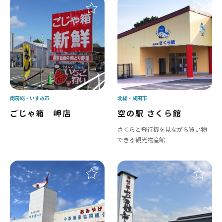
南房総
いすみ市
北総
成田市
ごじゃ箱 岬店
空の駅 さくら館
さくらと飛行機を見ながら買い物
できる観光物産館