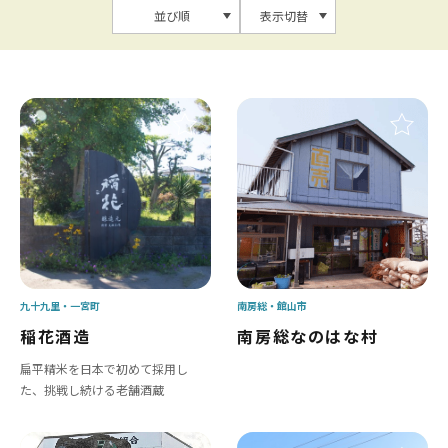
並び順
表示切替
九十九里
一宮町
南房総
館山市
稲花酒造
南房総なのはな村
扁平精米を日本で初めて採用し
た、挑戦し続ける老舗酒蔵