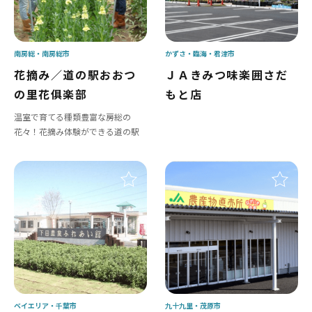
南房総
南房総市
かずさ・臨海
君津市
花摘み／道の駅おおつ
ＪＡきみつ味楽囲さだ
の里花俱楽部
もと店
温室で育てる種類豊富な房総の
花々！花摘み体験ができる道の駅
ベイエリア
千葉市
九十九里
茂原市