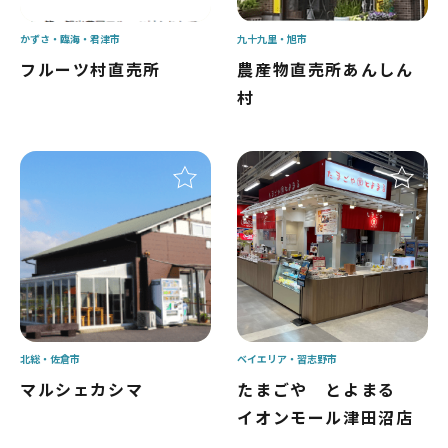
かずさ・臨海
君津市
九十九里
旭市
フルーツ村直売所
農産物直売所あんしん
村
北総
佐倉市
ベイエリア
習志野市
マルシェカシマ
たまごや とよまる
イオンモール津田沼店