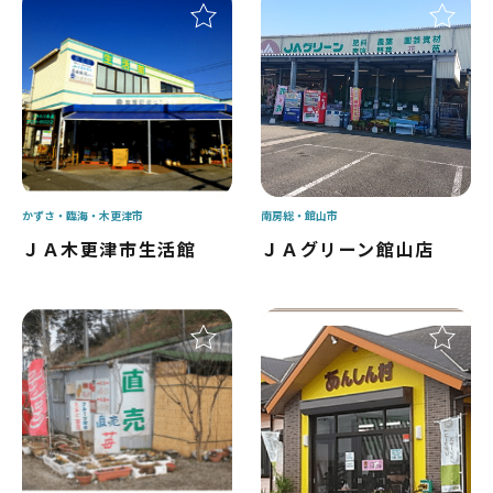
かずさ・臨海
木更津市
南房総
館山市
ＪＡ木更津市生活館
ＪＡグリーン館山店