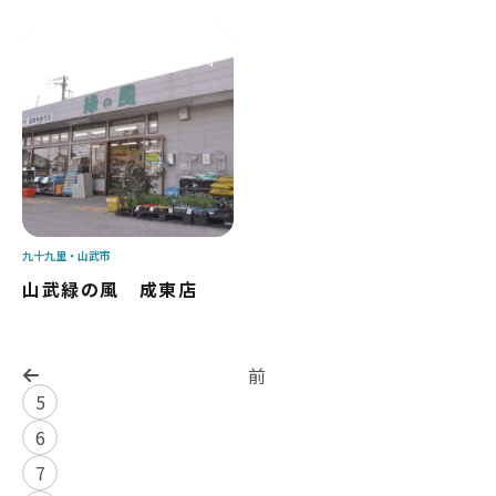
九十九里
山武市
山武緑の風 成東店
前
5
6
7