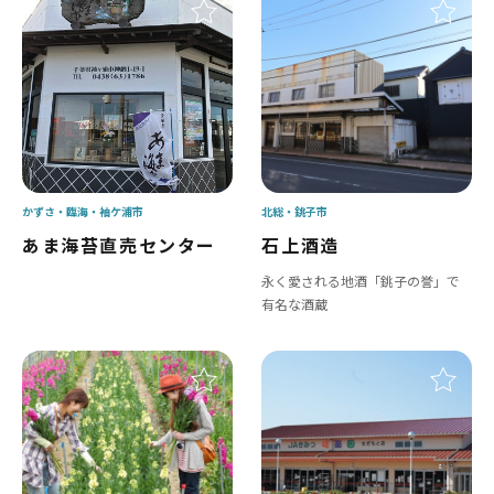
かずさ・臨海
袖ケ浦市
北総
銚子市
あま海苔直売センター
石上酒造
永く愛される地酒「銚子の誉」で
有名な酒蔵