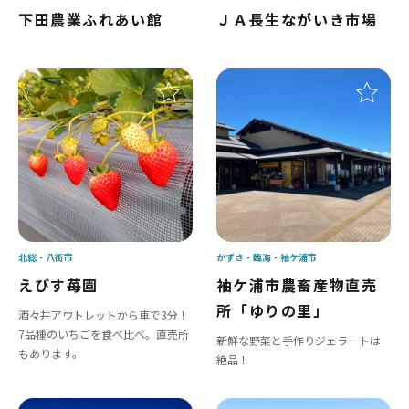
下田農業ふれあい館
ＪＡ長生ながいき市場
北総
八街市
かずさ・臨海
袖ケ浦市
えびす苺園
袖ケ浦市農畜産物直売
所「ゆりの里」
酒々井アウトレットから車で3分！
7品種のいちごを食べ比べ。直売所
新鮮な野菜と手作りジェラートは
もあります。
絶品！