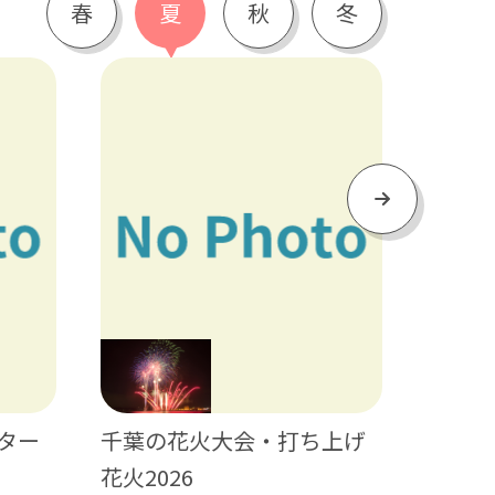
春
夏
秋
冬
Next
千葉の花火大会・打ち上げ
ター
日帰り
花火2026
ティビ