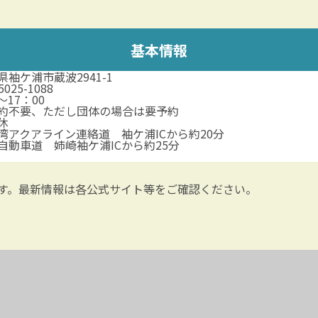
基本情報
県袖ケ浦市蔵波2941-1
5025-1088
0～17：00
約不要、ただし団体の場合は要予約
休
湾アクアライン連絡道 袖ケ浦ICから約20分
自動車道 姉崎袖ケ浦ICから約25分
す。最新情報は各公式サイト等をご確認ください。