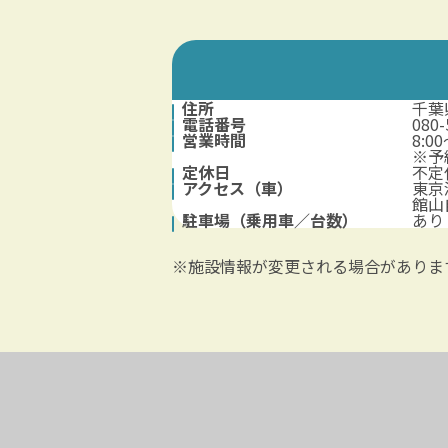
住所
千葉
電話番号
080-
営業時間
8:0
※予
定休日
不定
アクセス（車）
東京
館山
駐車場（乗用車／台数）
あり
※施設情報が変更される場合がありま