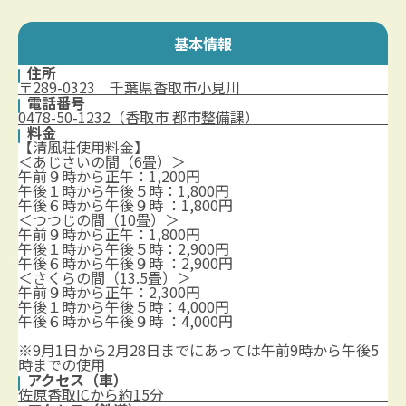
基本情報
住所
〒289-0323 千葉県香取市小見川
電話番号
0478-50-1232（香取市 都市整備課）
料金
【清風荘使用料金】
＜あじさいの間（6畳）＞
午前９時から正午：1,200円
午後１時から午後５時：1,800円
午後６時から午後９時 ：1,800円
＜つつじの間（10畳）＞
午前９時から正午：1,800円
午後１時から午後５時：2,900円
午後６時から午後９時 ：2,900円
＜さくらの間（13.5畳）＞
午前９時から正午：2,300円
午後１時から午後５時：4,000円
午後６時から午後９時 ：4,000円
※9月1日から2月28日までにあっては午前9時から午後5
時までの使用
アクセス（車）
佐原香取ICから約15分