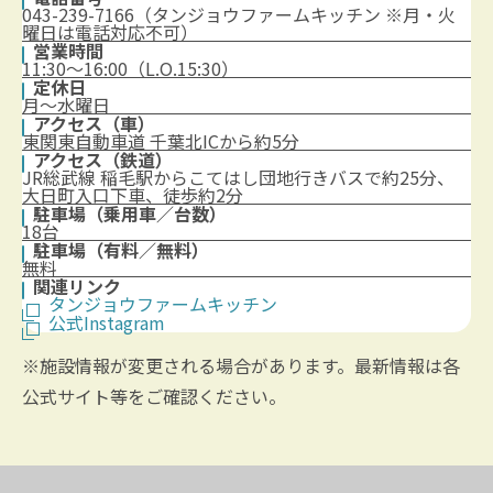
043-239-7166（タンジョウファームキッチン ※月・火
曜日は電話対応不可）
営業時間
11:30～16:00（L.O.15:30）
定休日
月～水曜日
アクセス（車）
東関東自動車道 千葉北ICから約5分
アクセス（鉄道）
JR総武線 稲毛駅からこてはし団地行きバスで約25分、
大日町入口下車、徒歩約2分
駐車場（乗用車／台数）
18台
駐車場（有料／無料）
無料
関連リンク
タンジョウファームキッチン
公式Instagram
※施設情報が変更される場合があります。最新情報は各
公式サイト等をご確認ください。