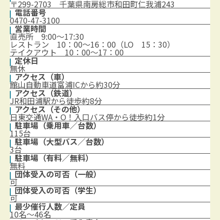
〒299-2703 千葉県南房総市和田町仁我浦243
電話番号
0470-47-3100
営業時間
直売所 9:00～17:30
レストラン 10：00～16：00（LO 15：30）
テイクアウト 10：00～17：00
定休日
無休
アクセス（車）
館山自動車道富浦ICから約30分
アクセス（鉄道）
JR和田浦駅から徒歩約8分
アクセス（その他）
日東交通WA・O！入口バス停から徒歩約1分
駐車場（乗用車／台数）
115台
駐車場（大型バス／台数）
3台
駐車場（有料／無料）
無料
団体受入の可否（一般）
可
団体受入の可否（学生）
可
最少催行人数／定員
10名～46名