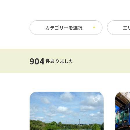
カテゴリーを選択
エ
レジャースポット
未選択
体験
500
904
件ありました
テーマパーク
農
10km以内
50k
水族館・動物園・植物園・牧場
工
公園・スポーツ施設
そ
ウォーターレジャー
味
温泉・スパ・銭湯
バーベキュー・キャンプ・グラ