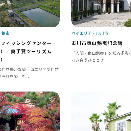
多古町
東庄町
芝山町
柏市
ベイエリア
市川市
沼フィッシングセンター
市川市東山魁夷記念館
さ・臨海
設）／奥手賀ツーリズム
「人間・東山魁夷」を知る多彩
更津市
験）
向き合うひととき
津市
の自然豊かな奥手賀エリアで自然
あそびを楽しもう！
津市
ケ浦市
原市