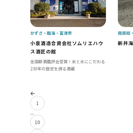
かずさ・臨海
富津市
南房総
小泉酒造合資会社ソムリエハウ
新井
ス酒匠の館
全国新酒鑑評会受賞！米と水にこだわる
230年の歴史を誇る酒蔵
1
...
10