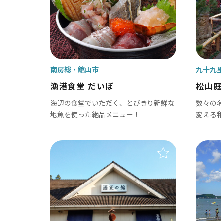
鋸南町
南房総
館山市
九十九
漁港食堂 だいぼ
松山
海辺の食堂でいただく、とびきり新鮮な
数々の
地魚を使った絶品メニュー！
変える