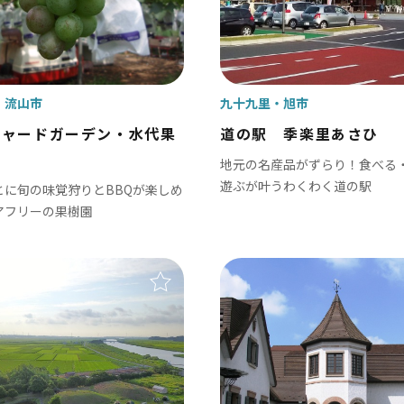
戸市
銚子市
田市
成田市
市
佐倉市
流山市
九十九里
旭市
山市
八街市
チャードガーデン・水代果
道の駅 季楽里あさひ
孫子市
印西市
地元の名産品がずらり！食べる
遊ぶが叶うわくわく道の駅
とに旬の味覚狩りとBBQが楽しめ
ケ谷市
白井市
アフリーの果樹園
富里市
香取市
酒々井町
栄町
神崎町