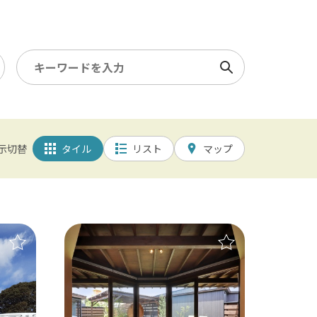
検索
ミュージアム・ギャラリー
5km以内
示切替
タイル
リスト
マップ
/ 幕張メッセ / 舞浜 / 千葉
園 / 野田 / 清水公園