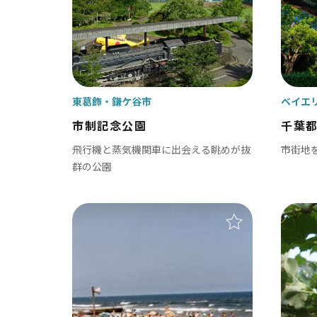
ンピング
ハイキング・登山
乗り物
その他レジャー
東葛飾
鎌ケ谷市
ベイエ
歴史・文化・社寺仏閣
ロケ
市制記念公園
千葉
飛行機と蒸気機関車に出会える眺めが抜
市街地
ショッピング・道の駅・直売所
ちば
群の公園
ベイエリア
東葛