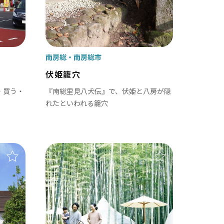
茂原市
東金市
旭市
南房総
南房総市
匝瑳市
伏姫籠穴
山武市
・買う・
『南総里見八犬伝』で、伏姫と八房が隠
れたといわれる籠穴
大網白里市
九十九里町
横芝光町
一宮町
睦沢町
長生村