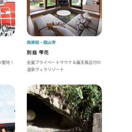
田山新勝寺 / 銚子（犬吠埼）
/ 白子温泉 / 茂原 / 御宿
南房総
館山市
観光・公共施設
別庭 雫花
の聖地！
全室プライベートサウナ＆露天風呂付の
/ 岡本桟橋 / 館山 / いすみ鉄道
温泉ヴィラリゾート
 富津 / 鋸山 / マザー牧場 / 小湊鐡道
九十九里