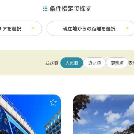
条件指定で探す
リアを選択
現在地からの距離を選択
・見学
m以内
ビュースポット
1km以内
ベイエリア
並び順
人気順
近い順
更新順
表
業・漁業体験
自然
ふなばしアンデルセン公園 / 京成バラ園 
m以内
場・酒蔵見学
展望台・灯台・タワー
の他体験
朝日・夕日
東葛飾
松戸 / 本土寺 / 柏 / あけぼの山農業公
覚狩り
その他ビュースポット
北総