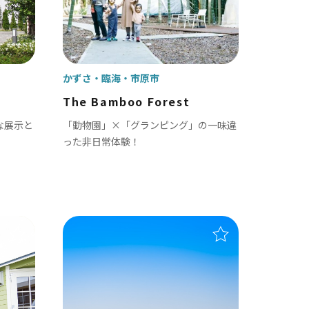
白子町
長柄町
長南町
かずさ・臨海
市原市
The Bamboo Forest
な展示と
「動物園」×「グランピング」の一味違
った非日常体験！