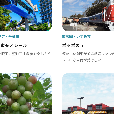
小江戸佐原 / 佐倉ふるさと広場 / 成
九十九里
九十九里浜 / 釣ヶ崎海岸（サーフィン） 
リア
千葉市
南房総
いすみ市
地
花・紅葉
都市モノレール
ポッポの丘
南房総
を眼下に望む空中散歩を楽しもう
懐かしい列車が並ぶ鉄道ファン
文化資産
おもてなしトイレ
大山千枚田 / 鴨川シーワールド / 勝浦 
レトロな車両が勢ぞろい
かずさ・臨海
木更津 / 海ほたるPA / 東京ドイツ村 /
飾
北総