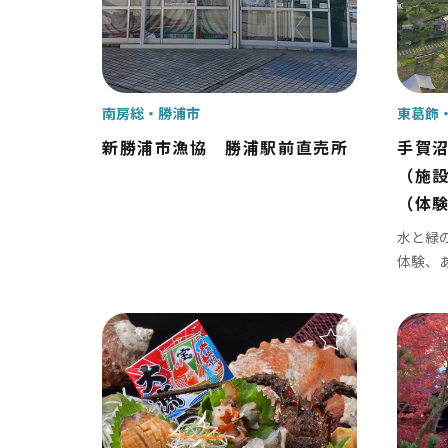
南房総
勝浦市
東葛飾
新勝浦市漁協 勝浦駅前直売所
手賀
南房総
かず
（施
館山市
木
（体
勝浦市
君
水と緑
体験、
鴨川市
富
南房総市
袖
いすみ市
市
大多喜町
御宿町