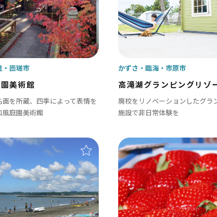
里
匝瑳市
かずさ・臨海
市原市
庭園美術館
高滝湖グランピングリゾ
名画を所蔵、四季によって表情を
廃校をリノベーションしたグラ
和風庭園美術館
施設で非日常体験を