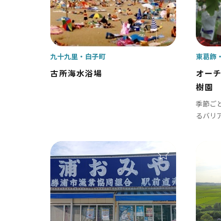
千葉市
松
市川市
野
船橋市
柏
九十九里
白子町
東葛飾
習志野市
流
古所海水浴場
オー
樹園
八千代市
我
季節ご
浦安市
鎌
るバリ
四街道市