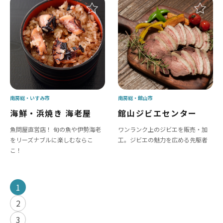
南房総
いすみ市
南房総
館山市
海鮮・浜焼き 海老屋
館山ジビエセンター
魚問屋直営店！ 旬の魚や伊勢海老
ワンランク上のジビエを販売・加
をリーズナブルに楽しむならこ
工。ジビエの魅力を広める先駆者
こ！
1
2
3