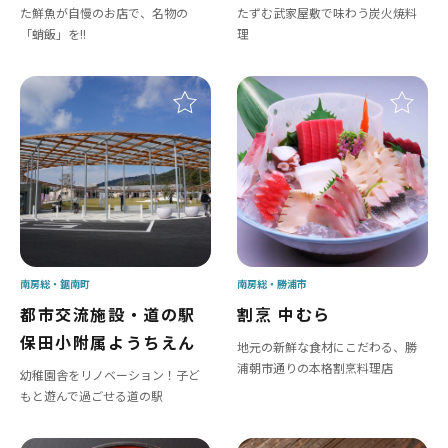
た鮮魚が自慢のお店で、名物の
たずむ武家屋敷で味わう炭火焼料
「蛸飯」を!!
理
南房総
鋸南町
南房総
勝浦市
都市交流施設・道の駅
割烹 中むら
保田小附属ようちえん
地元の新鮮な食材にこだわる、勝
浦朝市通りの本格割烹料理店
幼稚園舎をリノベーション！子ど
もと遊んで過ごせる道の駅