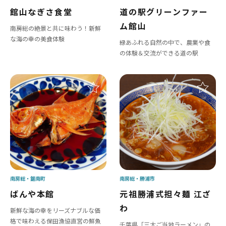
館山なぎさ食堂
道の駅グリーンファー
ム館山
南房総の絶景と共に味わう！新鮮
な海の幸の美食体験
緑あふれる自然の中で、農業や食
の体験＆交流ができる道の駅
南房総
鋸南町
南房総
勝浦市
ばんや本館
元祖勝浦式担々麺 江ざ
わ
新鮮な海の幸をリーズナブルな価
格で味わえる保田漁協直営の鮮魚
千葉県「三大ご当地ラーメン」の