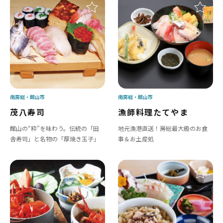
南房総
館山市
南房総
館山市
茂八寿司
漁師料理たてやま
館山の“粋”を味わう。伝統の「田
地元漁港直送！房総最大級のお食
舎寿司」と名物の「厚焼き玉子」
事＆お土産処