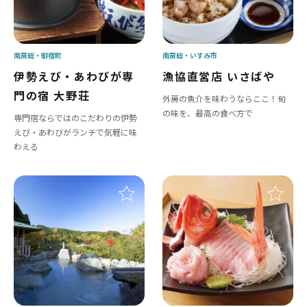
南房総
御宿町
南房総
いすみ市
伊勢えび・あわびが専
漁協直営店 いさばや
門の宿 大野荘
外房の魚介を味わうならここ！旬
の味を、最高の食べ方で
専門宿ならではのこだわりの伊勢
えび・あわびがランチで気軽に味
わえる