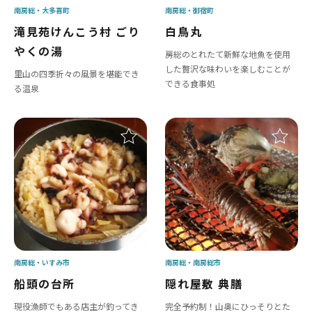
南房総
大多喜町
南房総
御宿町
滝見苑けんこう村 ごり
白鳥丸
やくの湯
房総のとれたて新鮮な地魚を使用
した贅沢な味わいを楽しむことが
里山の四季折々の風景を堪能でき
できる食事処
る温泉
南房総
いすみ市
南房総
南房総市
船頭の台所
隠れ屋敷 典膳
現役漁師でもある店主が釣ってき
完全予約制！山奥にひっそりとた