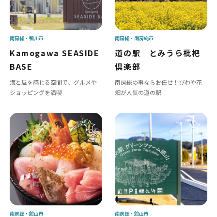
南房総
鴨川市
南房総
南房総市
Kamogawa SEASIDE
道の駅 とみうら枇杷
BASE
倶楽部
海と風を感じる空間で、グルメや
南房総の事ならお任せ！びわや花
ショッピングを満喫
畑が人気の道の駅
南房総
館山市
南房総
館山市