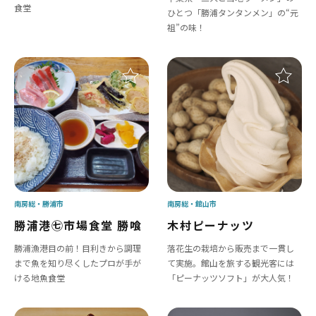
食堂
ひとつ「勝浦タンタンメン」の“元
祖”の味！
南房総
勝浦市
南房総
館山市
勝浦港㊆市場食堂 勝喰
木村ピーナッツ
勝浦漁港目の前！目利きから調理
落花生の栽培から販売まで一貫し
まで魚を知り尽くしたプロが手が
て実施。館山を旅する観光客には
ける地魚食堂
「ピーナッツソフト」が大人気！