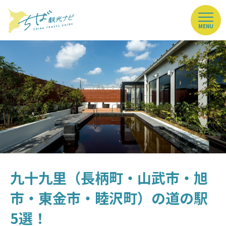
MENU
九十九里（長柄町・山武市・旭
市・東金市・睦沢町）の道の駅
5選！