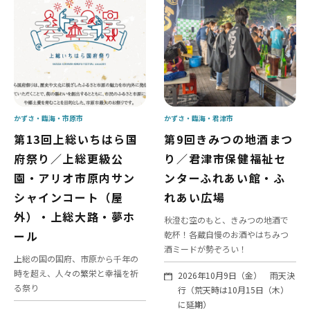
かずさ・臨海
市原市
かずさ・臨海
君津市
第13回上総いちはら国
第9回きみつの地酒まつ
府祭り／上総更級公
り／君津市保健福祉セ
園・アリオ市原内サン
ンターふれあい館・ふ
シャインコート（屋
れあい広場
外）・上総大路・夢ホ
秋澄む空のもと、きみつの地酒で
ール
乾杯！各蔵自慢のお酒やはちみつ
酒ミードが勢ぞろい！
上総の国の国府、市原から千年の
時を超え、人々の繁栄と幸福を祈
2026年10月9日（金） 雨天決
る祭り
行（荒天時は10月15日（木）
に延期）