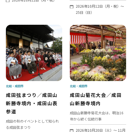
2026年10月12日（月・祝）～
25日（日）
北総
成田市
北総
成田市
成田弦まつり／成田山
成田山菊花大会／成田
新勝寺境内・成田山表
山新勝寺境内
参道
成田山新勝寺菊花大会は、明治16
年から続く伝統行事
成田の秋のイベントとして知られ
る成田弦まつり
2026年10月20日（火）～ 11月