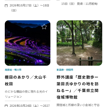
15日（日） 見頃：11月初旬
2026年10月17日（土）〜18日
（日）
南房総
鴨川市
東葛飾
野田市
棚田のあかり／大山千
野外講座「歴史散歩ー
枚田
簗田氏ゆかりの地を訪
ねるー」／千葉県立関
のどかな棚田の夜に現れる光のイ
宿城博物館
リュージョン
関宿城と所縁の深い小金城と守谷
2026年10月24日（土）～2027