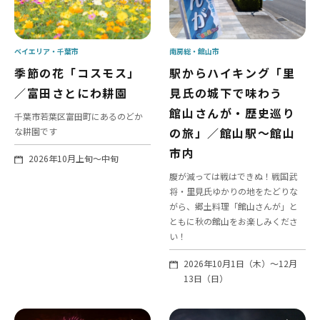
ベイエリア
千葉市
南房総
館山市
季節の花「コスモス」
駅からハイキング「里
／富田さとにわ耕園
見氏の城下で味わう
館山さんが・歴史巡り
千葉市若葉区富田町にあるのどか
の旅」／館山駅～館山
な耕園です
市内
2026年10月上旬～中旬
腹が減っては戦はできぬ！戦国武
将・里見氏ゆかりの地をたどりな
がら、郷土料理「館山さんが」と
ともに秋の館山をお楽しみくださ
い！
2026年10月1日（木）〜12月
13日（日）