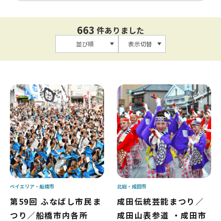
663
件ありました
並び順
表示切替
ベイエリア
船橋市
北総
成田市
第59回 ふなばし市民ま
成田伝統芸能まつり／
つり／船橋市内各所
成田山表参道 ・成田市