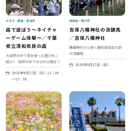
かずさ・臨海
君津市
南房総
鴨川市
森で遊ぼう～ネイチャ
吉保八幡神社の流鏑馬
ーゲーム体験～／千葉
／吉保八幡神社
県立清和県民の森
鎌倉時代から続く無形民俗文化財
の流鏑馬
大自然の中で体を使った遊びをご
紹介!! 自然の中でのびのび遊ぼう
2026年9月27日（日）
2026年9月27日（日）13：00
～15：00