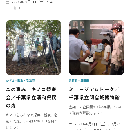
2026年10月3日（土）～4日
（日）
かずさ・臨海
君津市
東葛飾
野田市
森の恵み キノコ観察
ミュージアムトーク／
会／千葉県立清和県民
千葉県立関宿城博物館
の森
会期中の企画展やパネル展につい
て職員が解説します！
キノコをみんなで探索、観察、名
前の同定。いっぱいキノコを見つ
2026年6月6日（土）、7月25
けよう‼
日（土）、10月10日（土）・