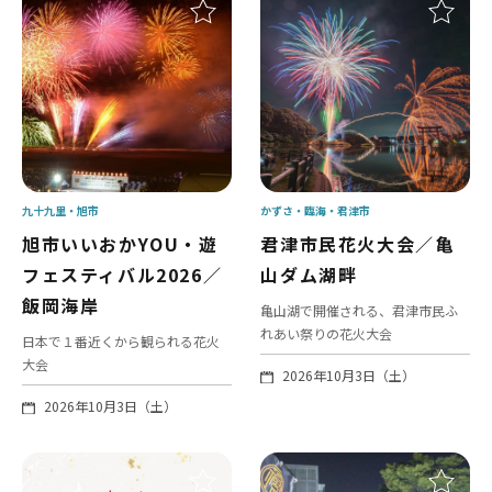
九十九里
旭市
かずさ・臨海
君津市
旭市いいおかYOU・遊
君津市民花火大会／亀
フェスティバル2026／
山ダム湖畔
飯岡海岸
亀山湖で開催される、君津市民ふ
れあい祭りの花火大会
日本で１番近くから観られる花火
大会
2026年10月3日（土）
2026年10月3日（土）