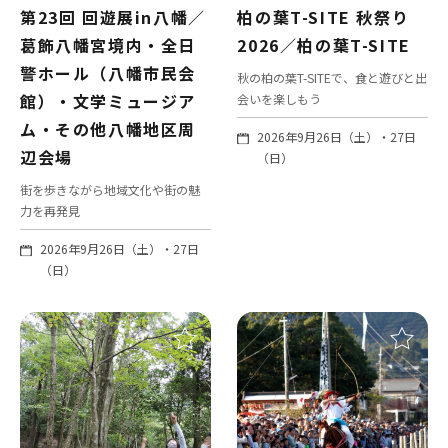
第23回 回遊展in八幡／
柏の葉T-SITE 秋祭り
葛飾八幡宮境内・全日
2026／柏の葉T-SITE
警ホール（八幡市民会
秋の柏の葉T-SITEで、食と遊びと出
館）・文学ミュージア
会いを楽しもう
ム・その他八幡地区周
2026年9月26日（土）・27日
辺会場
（日）
街を歩きながら地域文化や街の魅
力を再発見
2026年9月26日（土）・27日
（日）