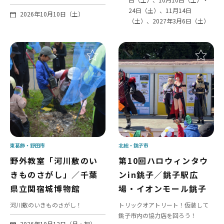
24日（土）、11月14日
2026年10月10日（土）
（土）、2027年3月6日（土）
東葛飾
野田市
北総
銚子市
野外教室「河川敷のい
第10回ハロウィンタウ
きものさがし」／千葉
ンin銚子／銚子駅広
県立関宿城博物館
場・イオンモール銚子
河川敷のいきものさがし！
トリックオアトリート！仮装して
銚子市内の協力店を回ろう！
2026年10月12日（月・祝）