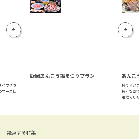
Previous
Next
飯岡あんこう鍋まつりプラン
あんこ
サイフグを
捨てると
のコース仕
様々な部
雑炊でい
関連する特集