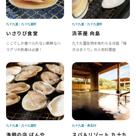
九十九里
九十九里町
九十九里
九十九里町
いさりび食堂
浜茶屋 向島
ここでしか食べられない新鮮なハ
九十九里名物を味わえる元祖「焼
マグリの刺身は必食！
きはまぐり」の人気料理店
九十九里
九十九里町
九十九里
長生村
漁師の店 ばんや
スパ＆リゾート 九十九