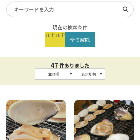
検索
現在の検索条件
九十九里
全て解除
47
件ありました
並び順
表示切替