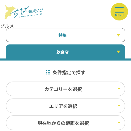
MENU
グルメ
特集
飲食店
条件指定で探す
カテゴリーを選択
エリアを選択
現在地からの距離を選択