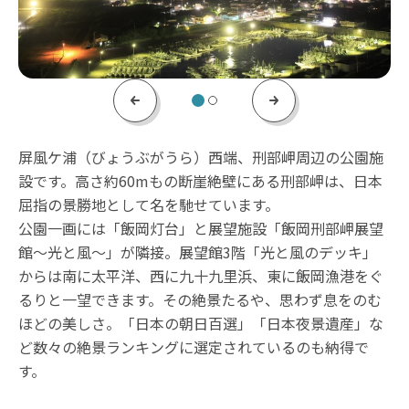
Previous
Next
屏風ケ浦（びょうぶがうら）西端、刑部岬周辺の公園施
設です。高さ約60mもの断崖絶壁にある刑部岬は、日本
屈指の景勝地として名を馳せています。
公園一画には「飯岡灯台」と展望施設「飯岡刑部岬展望
館～光と風～」が隣接。展望館3階「光と風のデッキ」
からは南に太平洋、西に九十九里浜、東に飯岡漁港をぐ
るりと一望できます。その絶景たるや、思わず息をのむ
ほどの美しさ。「⽇本の朝⽇百選」「日本夜景遺産」な
ど数々の絶景ランキングに選定されているのも納得で
す。