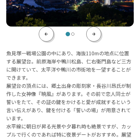
Previous
Next
魚見塚一戦場公園の中にあり、海抜110mの地点に位置
する展望台。前原海岸や鴨川松島、仁右衛門島など三方
に開けていて、太平洋や鴨川の市街地を一望することが
できます。
展望台の頂点には、郷土出身の彫刻家・長谷川昂氏が制
作した女神像『暁風』があります。その前で恋人同士が
誓いをたて、その証の鍵をかけると愛が成就するという
言い伝えがあり、鍵を付ける「誓いの場」が用意されて
います。
水平線に朝日が昇る光景や夕暮れ時も絶景ですが、カッ
プルで行くのであれば特に夜景デートがおすすめ。展望