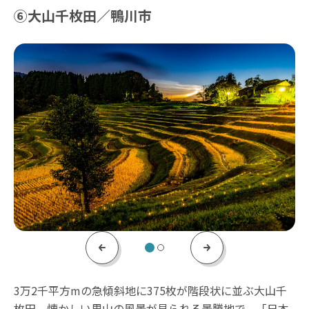
⑥大山千枚田／鴨川市
Previous
Next
3万2千平方mの急傾斜地に375枚が階段状に並ぶ大山千
枚田。懐かしい里山の風景が見られる景勝地で、「日本