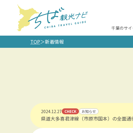
千葉のサイ
TOP
新着情報
detail_135.html
2024.12.27
CHECK
お知らせ
県道大多喜君津線（市原市国本）の全面通
detail_189.html