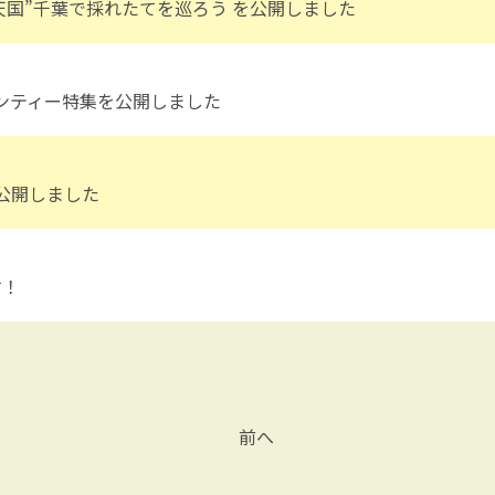
天国”千葉で採れたてを巡ろう を公開しました
_391.html
ンティー特集を公開しました
_390.html
公開しました
す！
前へ