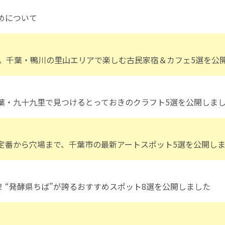
めについて
”。千葉・鴨川の里山エリアで楽しむ古民家宿＆カフェ5選を公
葉・九十九里で見つけるとっておきのクラフト5選を公開しま
定番から穴場まで、千葉市の最新アートスポット5選を公開し
_424.html
！“発酵県ちば”が誇るおすすめスポット8選を公開しました