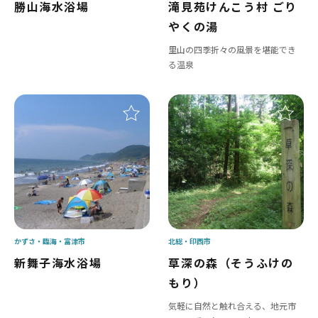
勝山海水浴場
滝見苑けんこう村 ごり
やくの湯
里山の四季折々の風景を堪能でき
る温泉
かずさ・臨海
富津市
北総
印西市
新舞子海水浴場
草深の森（そうふけの
もり）
気軽に自然と触れ合える、地元市