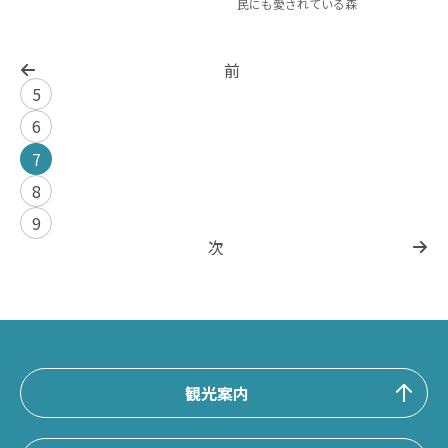
民にも愛されている森
前
5
6
7
8
9
次
観光案内