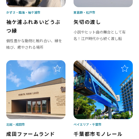
かずさ・臨海
袖ケ浦市
東葛飾
松戸市
袖ケ浦ふれあいどうぶ
矢切の渡し
つ縁
小説やヒット曲の舞台として有
名！江戸時代から続く渡し船
個性豊かな動物と触れ合い、縁を
結び、癒やされる場所
北総
成田市
ベイエリア
千葉市
成田ファームランド
千葉都市モノレール