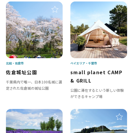
北総
佐倉市
ベイエリア
千葉市
佐倉城址公園
small planet CAMP
& GRILL
千葉県内で唯一、日本100名城に選
定された佐倉城の城址公園
公園に滞在するという新しい体験
ができるキャンプ場