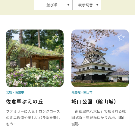
並び順
表示切替
北総
佐倉市
南房総
館山市
佐倉草ぶえの丘
城山公園（館山城）
ファミリーに人気！ロングコース
「南総里見八犬伝」で知られる戦
のミニ鉄道や美しいバラ園を楽し
国武将・里見氏ゆかりの地、館山
もう！
城跡