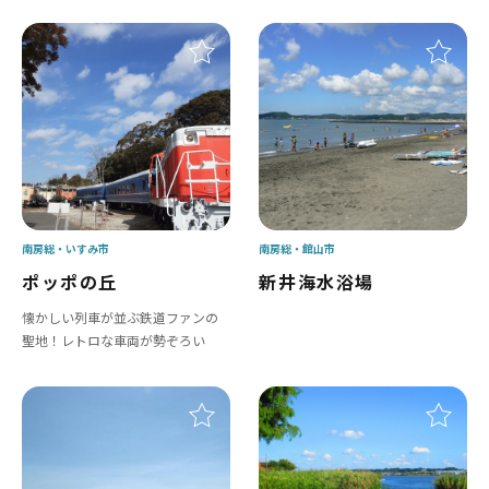
南房総
いすみ市
南房総
館山市
ポッポの丘
新井海水浴場
懐かしい列車が並ぶ鉄道ファンの
聖地！レトロな車両が勢ぞろい