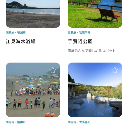
南房総
鴨川市
東葛飾
我孫子市
江見海水浴場
手賀沼公園
家族みんなで楽しめるスポット
南房総
鋸南町
南房総
大多喜町