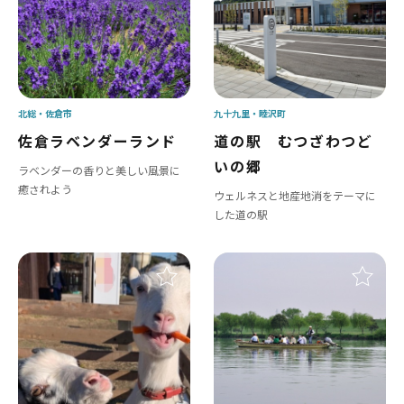
北総
佐倉市
九十九里
睦沢町
佐倉ラベンダーランド
道の駅 むつざわつど
いの郷
ラベンダーの香りと美しい風景に
癒されよう
ウェルネスと地産地消をテーマに
した道の駅