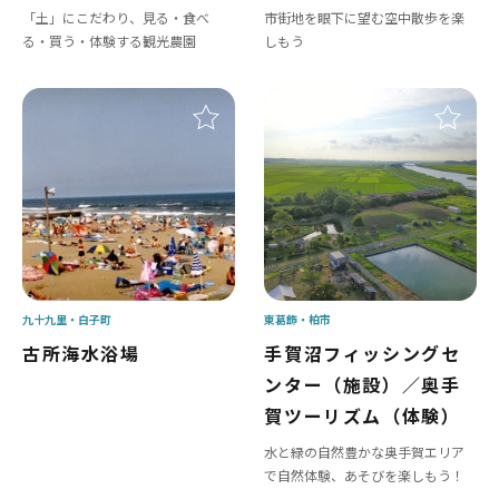
「土」にこだわり、見る・食べ
市街地を眼下に望む空中散歩を楽
る・買う・体験する観光農園
しもう
九十九里
白子町
東葛飾
柏市
古所海水浴場
手賀沼フィッシングセ
ンター（施設）／奥手
賀ツーリズム（体験）
水と緑の自然豊かな奥手賀エリア
で自然体験、あそびを楽しもう！