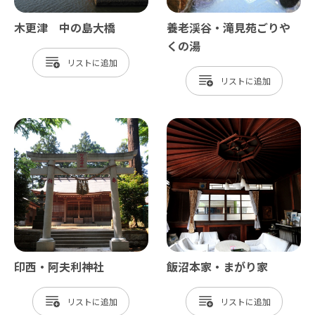
木更津 中の島大橋
養老渓谷・滝見苑ごりや
くの湯
リスト
リスト
印西・阿夫利神社
飯沼本家・まがり家
リスト
リスト