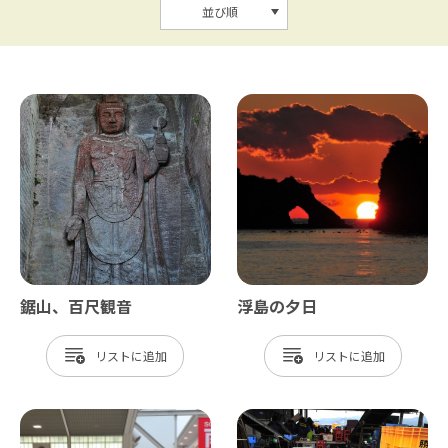
並び順
鋸山、百尺観音
浮島の夕日
リスト
リスト