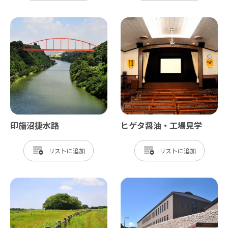
印旛沼捷水路
ヒゲタ醤油・工場見学
リスト
リスト