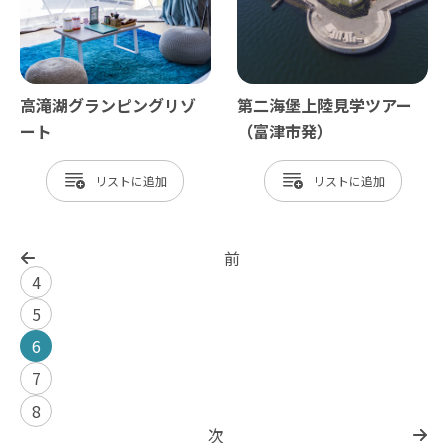
高滝湖グランピングリゾ
第二海堡上陸見学ツアー
ート
（富津市発）
リスト
リスト
前
4
5
6
7
8
次