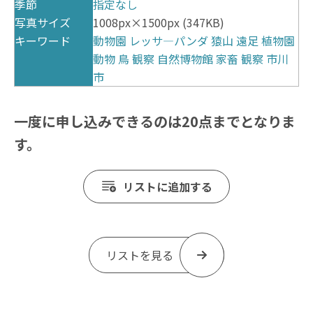
季節
指定なし
写真サイズ
1008px×1500px (347KB)
キーワード
動物園
レッサ―パンダ
猿山
遠足
植物園
動物
鳥
観察
自然博物館
家畜
観察
市川
市
一度に申し込みできるのは20点までとなりま
す。
リストに追加する
リストを見る