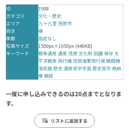
ID
3508
カテゴリ
文化・歴史
エリア
九十九里
茂原市
向き
横
季節
指定なし
写真サイズ
1500px×1050px (446KB)
キーワード
戦争遺産
遺産
茂原
文化財
田圃
保存
太
平洋戦争
飛行機
茂原海軍飛行場
戦闘機
滑走路
歴史
遺跡見学学習
歴史見学
格納
庫
戦跡
一度に申し込みできるのは20点までとなりま
す。
リストに追加する