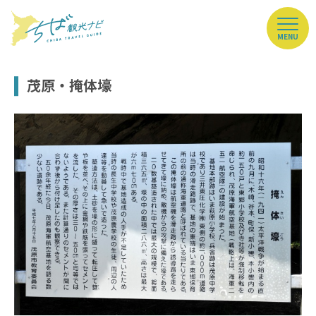
MENU
茂原・掩体壕