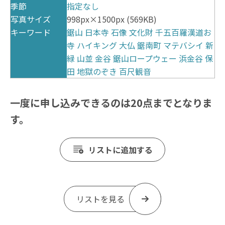
季節
指定なし
写真サイズ
998px×1500px (569KB)
キーワード
鋸山
日本寺
石像
文化財
千五百羅漢道お
寺
ハイキング
大仏
鋸南町
マテバシイ
新
緑
山並
金谷
鋸山ロープウェー
浜金谷
保
田
地獄のぞき
百尺観音
一度に申し込みできるのは20点までとなりま
す。
リストに追加する
リストを見る