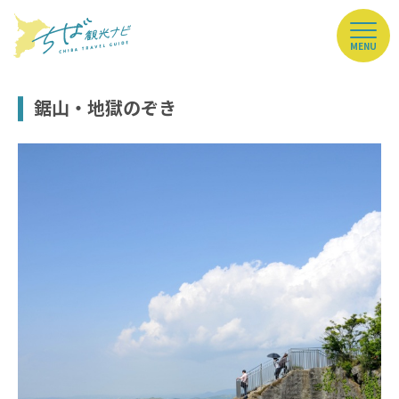
MENU
鋸山・地獄のぞき