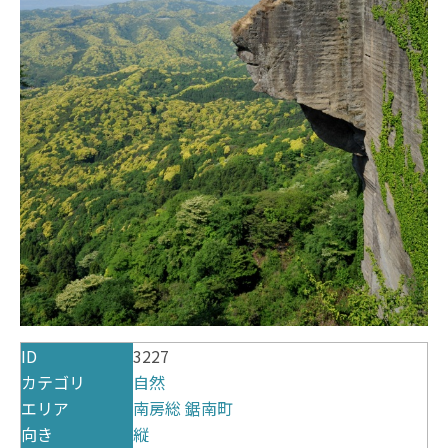
ID
3227
カテゴリ
自然
エリア
南房総
鋸南町
向き
縦