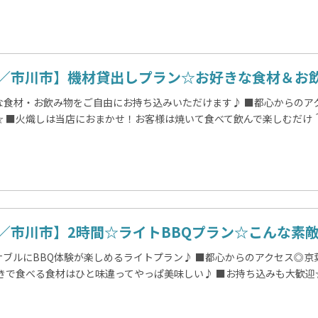
／市川市】機材貸出しプラン☆お好きな食材＆お飲み
な食材・お飲み物をご自由にお持ち込みいただけます♪ ■都心からのア
☆ ■火熾しは当店におまかせ！お客様は焼いて食べて飲んで楽しむだけ
／市川市】2時間☆ライトBBQプラン☆こんな素敵な
ナブルにBBQ体験が楽しめるライトプラン♪ ■都心からのアクセス◎
焼きで食べる食材はひと味違ってやっぱ美味しい♪ ■お持ち込みも大歓迎