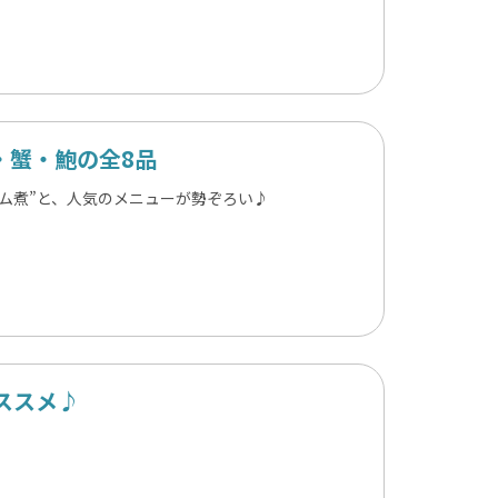
・蟹・鮑の全8品
ーム煮”と、人気のメニューが勢ぞろい♪
ススメ♪