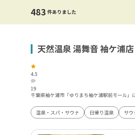
アウトドア
千葉・市原
家族
ウォ
カッ
483
ーツ
件ありました
舞浜・浦安・船橋・幕張
山・自然
川・
エンタメ・アミューズメント
レジ
成田
雪
屋内
ミュージアム・ギャラリー
神社
天然温泉 湯舞音 袖ケ浦店
松戸・柏・野田
雨の日でもOK
ペット
乗り物
風呂
佐倉・八街
レ
祭り・イベント
宿泊
ー
4.5
ト
九十九里・銚子
：
口
イタリアン・フレンチ
中華
コ
19
ミ
木更津・君津・富津
千葉県袖ケ浦市「ゆりまち袖ケ浦駅前モール」
：
各国料理
バー
勝浦・鴨川
温泉・スパ・サウナ
日帰り温泉
サウ
館山・南房総