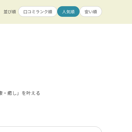
その他スポーツ・フィットネス
1人
並び順
口コミランク順
人気順
安い順
空
果物・野菜狩り
女性におすすめ
自然景観・絶景
観光施設・名所巡り
洋食
アジアン・アジア料理
康・癒し」を叶える
その他