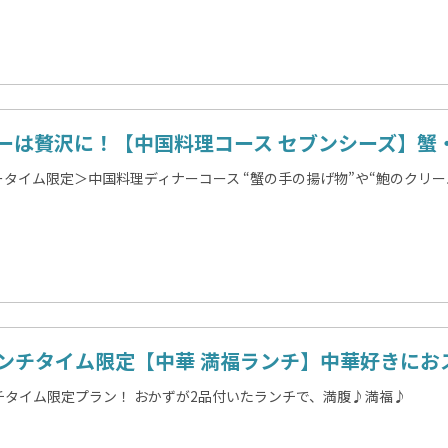
ーは贅沢に！【中国料理コース セブンシーズ】蟹
ータイム限定＞中国料理ディナーコース “蟹の手の揚げ物”や“鮑のクリ
ンチタイム限定【中華 満福ランチ】中華好きにお
チタイム限定プラン！ おかずが2品付いたランチで、満腹♪満福♪