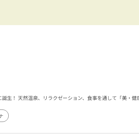
ータースポーツ・マリンスポ
プル
雪・スノースポーツ
友達
湖
海
ャー・体験
クラフト・工芸
子供におすすめ
・神宮・寺院
伝統文化・日本文化
参加OK
・スパ・サロン
ショッピング
施設
和食
料理
焼肉・韓国料理
に誕生！ 天然温泉、リラクゼーション、食事を通して「美・健
・カクテル
カフェ・スイーツ
ナ