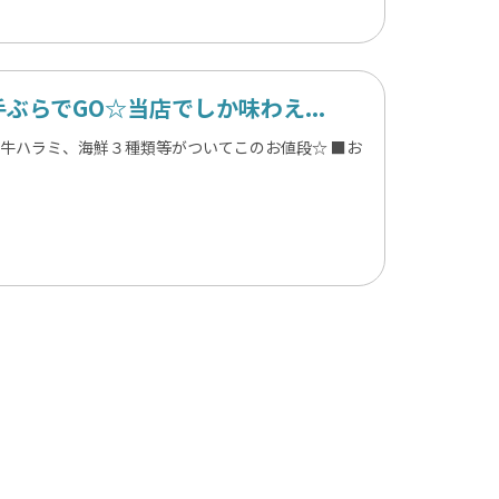
らでGO☆当店でしか味わえ...
や牛ハラミ、海鮮３種類等がついてこのお値段☆ ■お