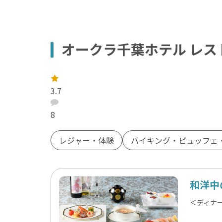
オークラ千葉ホテル レス
レ
ー
3.7
ト
：
口
コ
8
ミ
：
レジャー・体験
バイキング・ビュッフェ
和洋中
＜ディナー