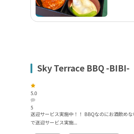
Sky Terrace BBQ -BIBI-
レ
ー
5.0
ト
：
口
コ
5
ミ
送迎サービス実施中！！ BBQなのにお酒飲めな
：
で送迎サービス実施...