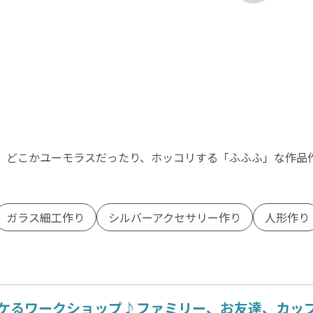
に、どこかユーモラスだったり、ホッコリする「ふふふ」な作品
ガラス細工作り
シルバーアクセサリー作り
人形作り
ケるワークショップ♪ファミリー、お友達、カッ