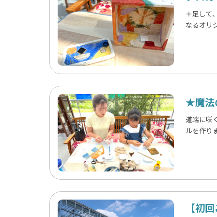
＋足して
なるオリ
★魔法
道端に咲
ルを作り
【初回