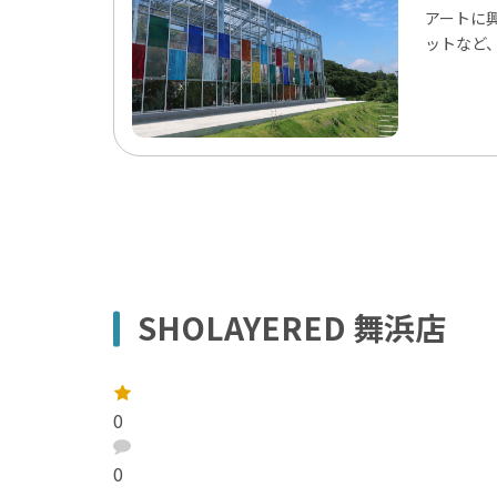
アートに
ットなど
SHOLAYERED 舞浜店
レ
ー
0
ト
：
口
コ
0
ミ