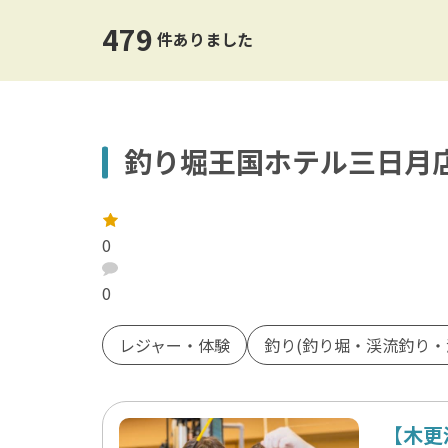
アウトドア
千葉・市原
家族
ウォ
カッ
479
ーツ
件ありました
舞浜・浦安・船橋・幕張
山・自然
川・
エンタメ・アミューズメント
レジ
成田
雪
屋内
ミュージアム・ギャラリー
神社
釣り堀王国ホテル三日月
松戸・柏・野田
雨の日でもOK
ペット
乗り物
風呂
佐倉・八街
レ
祭り・イベント
宿泊
ー
0
ト
九十九里・銚子
：
口
イタリアン・フレンチ
中華
コ
0
ミ
木更津・君津・富津
：
各国料理
バー
レジャー・体験
釣り(釣り堀・渓流釣り・
勝浦・鴨川
館山・南房総
【木更