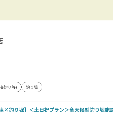
ータースポーツ・マリンスポ
プル
雪・スノースポーツ
友達
湖
海
ャー・体験
クラフト・工芸
子供におすすめ
・神宮・寺院
伝統文化・日本文化
店
参加OK
・スパ・サロン
ショッピング
施設
和食
料理
焼肉・韓国料理
・カクテル
カフェ・スイーツ
海釣り等)
釣り場
津×釣り堀】＜土日祝プラン＞全天候型釣り堀施設