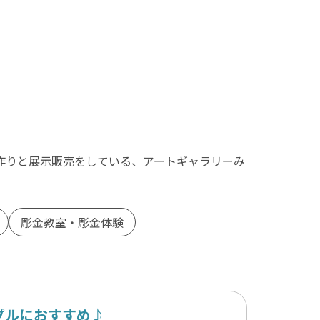
作りと展示販売をしている、アートギャラリーみ
彫金教室・彫金体験
プルにおすすめ♪