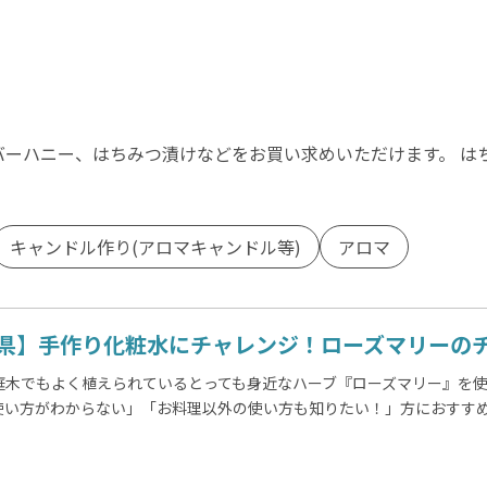
バーハニー、はちみつ漬けなどをお買い求めいただけます。 は
キャンドル作り(アロマキャンドル等)
アロマ
県】手作り化粧水にチャレンジ！ローズマリーのチン
庭木でもよく植えられているとっても身近なハーブ『ローズマリー』を使
使い方がわからない」「お料理以外の使い方も知りたい！」方におすす