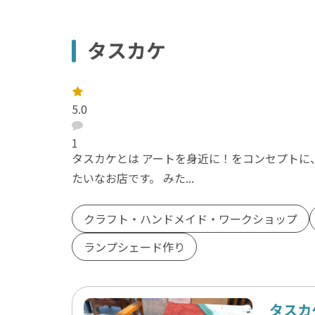
タスカケ
レ
ー
5.0
ト
：
口
コ
1
ミ
タスカケとは アートを身近に！をコンセプト
：
たいなお店です。 みた...
クラフト・ハンドメイド・ワークショップ
ランプシェード作り
タスカ