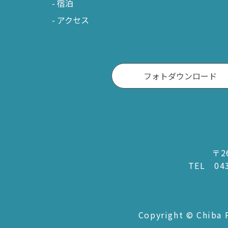
宿泊
千葉市
松
アクセス
市川市
野
船橋市
柏
習志野市
流
フォトダウンロード
八千代市
我
浦安市
鎌
四街道市
〒2
TEL
04
Copyright © Chiba P