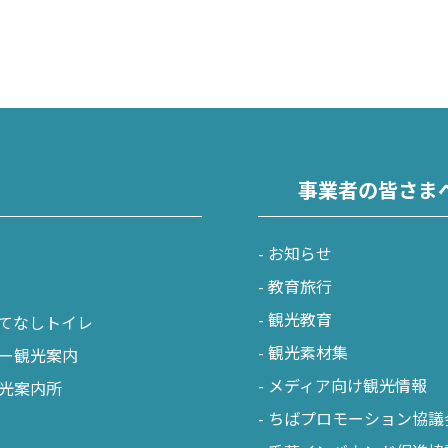
小江戸佐原 / 佐倉ふるさと広場 / 成
九十九里
九十九里浜 / 釣ヶ崎海岸（サーフィン） 
地
花・紅葉
事業者の皆さま
南房総
文化資産
おもてなしトイレ
大山千枚田 / 鴨川シーワールド / 勝浦 
お知らせ
教育旅行
かずさ・臨海
観光教育
てなしトイレ
木更津 / 海ほたるPA / 東京ドイツ村 /
観光素材集
ー観光案内
メディア向け観光情報
光案内所
ちばプロモーション協議
飾
北総