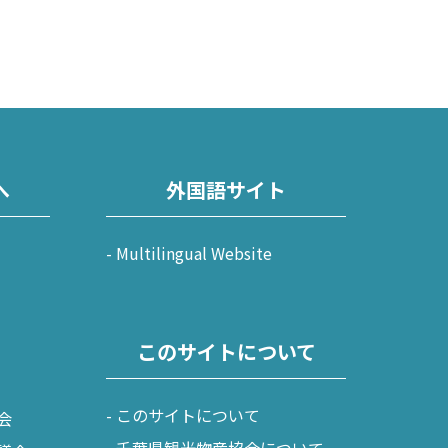
田山新勝寺 / 銚子（犬吠埼）
/ 白子温泉 / 茂原 / 御宿
観光・公共施設
へ
外国語サイト
/ 岡本桟橋 / 館山 / いすみ鉄道
Multilingual Website
 富津 / 鋸山 / マザー牧場 / 小湊鐡道
このサイトについて
このサイトについて
会
九十九里
千葉県観光物産協会について