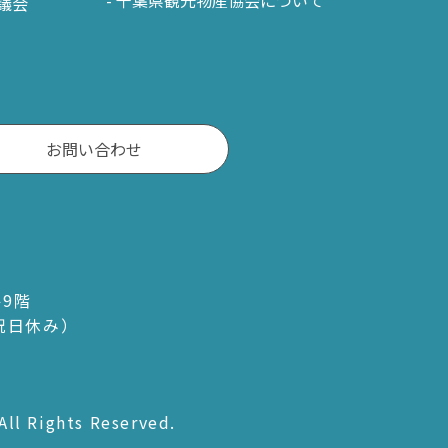
議会
茂原市
東金市
旭市
匝瑳市
お問い合わせ
山武市
大網白里市
九十九里町
ル9階
横芝光町
・祝日休み）
一宮町
睦沢町
All Rights Reserved.
長生村