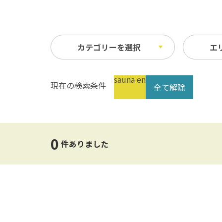
カテゴリーを選択
エ
sauna en
現在の検索条件
全て解除
レジャースポット
未選択
体験
500
テーマパーク
農
10km以内
50k
水族館・動物園・植物園・牧場
工
0
件ありました
公園・スポーツ施設
そ
ウォーターレジャー
味
温泉・スパ・銭湯
バーベキュー・キャンプ・グラ