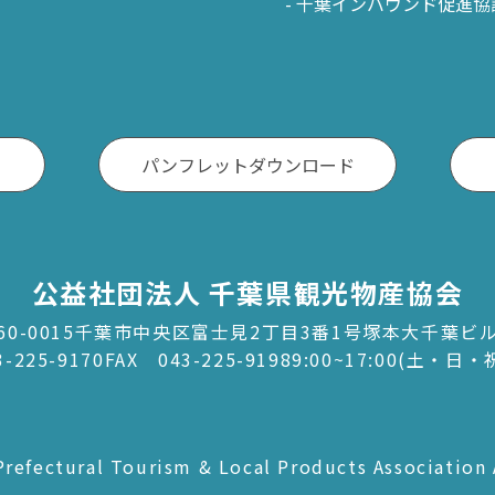
千葉インバウンド促進協
戸市
銚子市
田市
成田市
市
佐倉市
山市
八街市
パンフレットダウンロード
孫子市
印西市
ケ谷市
白井市
公益社団法人 千葉県観光物産協会
富里市
60-0015千葉市中央区富士見2丁目3番1号塚本大千葉ビ
香取市
3-225-9170
FAX 043-225-9198
9:00~17:00(土・日
酒々井町
栄町
refectural Tourism & Local Products Association 
神崎町