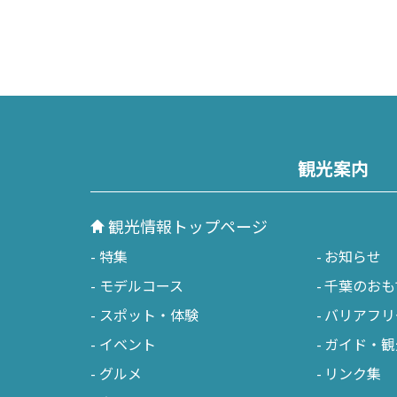
ンピング
ハイキング・登山
乗り物
その他レジャー
歴史・文化・社寺仏閣
ロケ
観光案内
ショッピング・道の駅・直売所
ちば
観光情報トップページ
特集
お知らせ
モデルコース
千葉のおも
スポット・体験
バリアフリ
イベント
ガイド・観
グルメ
リンク集
ベイエリア
東葛