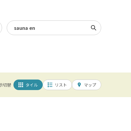
検索
ミュージアム・ギャラリー
5km以内
/ 幕張メッセ / 舞浜 / 千葉
示切替
タイル
リスト
マップ
園 / 野田 / 清水公園