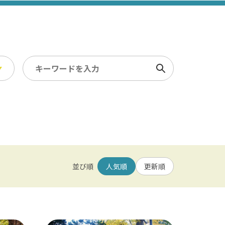
検索
スポーツ・レジャー
冬
/ 幕張メッセ / 舞浜 / 千葉
農業・漁業
観光素材集
並び順
人気順
更新順
園 / 野田 / 清水公園