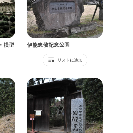
長生村
白子町
長柄町
長南町
・模型
伊能忠敬記念公園
リスト