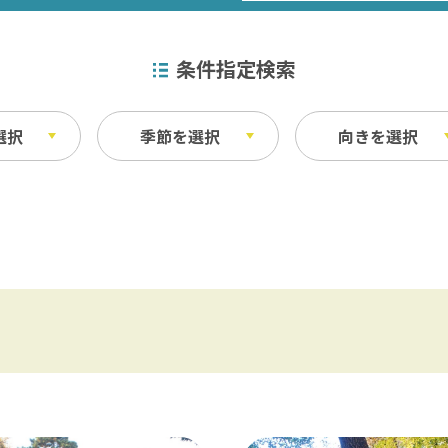
条件指定検索
選択
季節を選択
向きを選択
特産品
秋
ベイエリア
ふなばしアンデルセン公園 / 京成バラ園 
その他
・宿泊施設
料理
東葛飾
松戸 / 本土寺 / 柏 / あけぼの山農業公