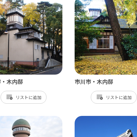
北総
小江戸佐原 / 佐倉ふるさと広場 / 成
九十九里
九十九里浜 / 釣ヶ崎海岸（サーフィン） 
南房総
市・木内邸
市川市・木内邸
大山千枚田 / 鴨川シーワールド / 勝浦 
リスト
リスト
かずさ・臨海
木更津 / 海ほたるPA / 東京ドイツ村 /