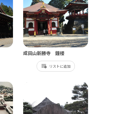
九十九里
茂原市
東金市
旭市
匝瑳市
成田山新勝寺 鐘楼
山武市
リスト
大網白里市
九十九里町
横芝光町
一宮町
睦沢町