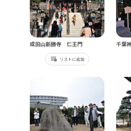
成田山新勝寺 仁王門
千葉
南房総
かず
リスト
館山市
木
勝浦市
君
鴨川市
富
南房総市
袖
いすみ市
市
大多喜町