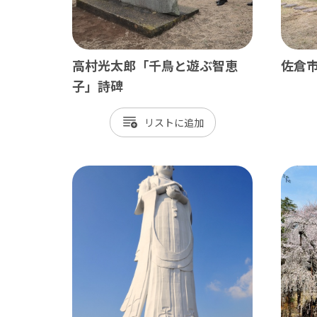
御宿町
鋸南町
高村光太郎「千鳥と遊ぶ智恵
佐倉
子」詩碑
リスト