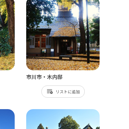
田山新勝寺 / 銚子（犬吠埼）
/ 白子温泉 / 茂原 / 御宿
市川市・木内邸
/ 岡本桟橋 / 館山 / いすみ鉄道
リスト
 富津 / 鋸山 / マザー牧場 / 小湊鐡道