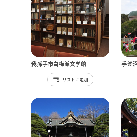
ベイエリア
東葛
千葉市
松
市川市
野
船橋市
柏
習志野市
流
我孫子市白樺派文学館
手賀
八千代市
我
リスト
浦安市
鎌
四街道市