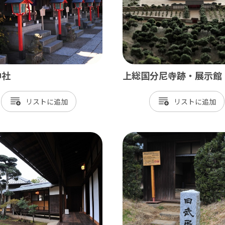
神崎町
多古町
東庄町
芝山町
神社
上総国分尼寺跡・展示館
さ・臨海
リスト
リスト
更津市
津市
津市
ケ浦市
原市