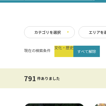
カテゴリを選択
エリアを
文化・歴史
現在の検索条件
すべて解除
祭り・イベント
春
縦
自然
夏
横
文化・歴史
指定なし
交通
791
公共の施設
温泉
件ありました