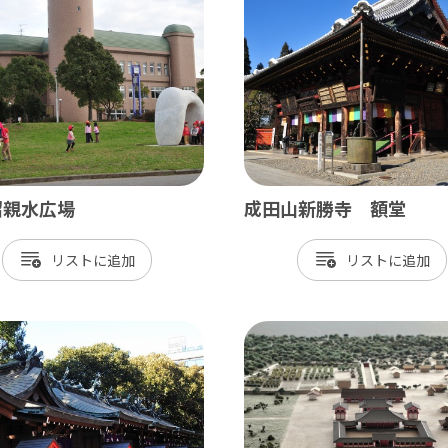
飾
北総
戸市
銚子市
田市
成田市
市
佐倉市
山市
八街市
沼親水広場
成田山新勝寺 額堂
孫子市
印西市
リスト
リスト
ケ谷市
白井市
富里市
香取市
酒々井町
栄町