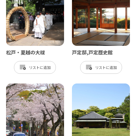
松戸・夏越の大祓
戸定邸,戸定歴史館
リスト
リスト