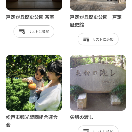
戸定が丘歴史公園 茶室
戸定が丘歴史公園 戸定
歴史館
リスト
リスト
松戸市観光梨園組合連合
矢切の渡し
会
リスト