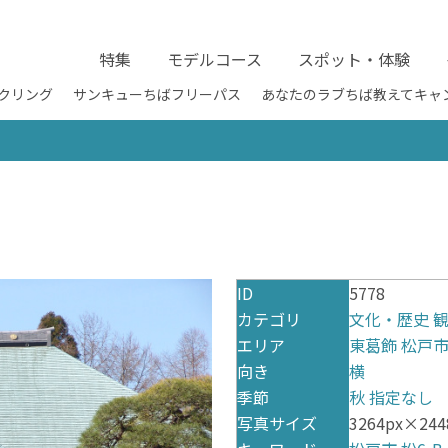
特集
モデルコース
スポット・体験
クリング
サンキューちばフリーパス
あなたのラブちば教えてキャ
ID
5778
カテゴリ
文化・歴史
エリア
東葛飾
松戸
向き
横
季節
秋
指定なし
写真サイズ
3264px×244