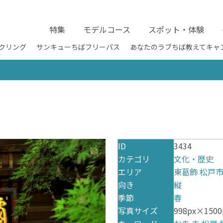
特集
モデルコース
スポット・体験
クリング
サンキューちばフリーパス
あなたのラブちば教えてキャ
ID
3434
カテゴリ
文化・歴史
エリア
東葛飾
松戸
向き
縦
季節
春
写真サイズ
998px×1500p