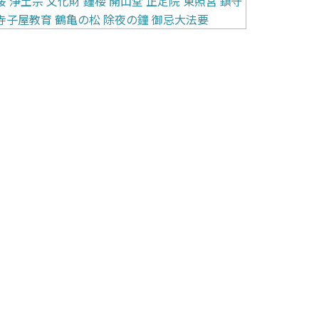
桜
浄土宗
文化財
鐘楼
開山堂
正定院
東照宮
鎮守
寺子屋教育
鶴亀の松
除夜の鐘
御忌大法要