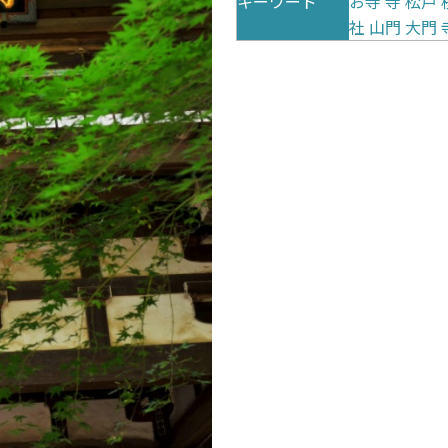
キーワード
お寺
寺
松戸
社
山門
大門